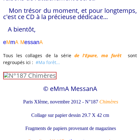
Mon trésor du moment, et pour longtemps,
c'est ce CD à la précieuse dédicace...
A bientôt,
e
m
essa
n
M
A
M
A
Tous les collages de la série
de l'Epure, ma forêt
sont
regroupés ici :
#Ma forêt...
© eMmA MessanA
Paris XIème, novembre 2012 - N°187
Chimères
Collage sur papier dessin 29.7 X 42 cm
Fragments de papiers provenant de magazines