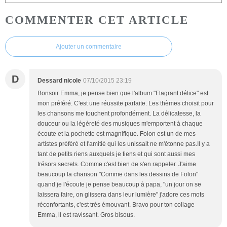
COMMENTER CET ARTICLE
Ajouter un commentaire
D
Dessard nicole
07/10/2015 23:19
Bonsoir Emma, je pense bien que l'album "Flagrant délice" est
mon préféré. C'est une réussite parfaite. Les thèmes choisit pour
les chansons me touchent profondément. La délicatesse, la
douceur ou la légèreté des musiques m'emportent à chaque
écoute et la pochette est magnifique. Folon est un de mes
artistes préféré et l'amitié qui les unissait ne m'étonne pas.Il y a
tant de petits riens auxquels je tiens et qui sont aussi mes
trésors secrets. Comme c'est bien de s'en rappeler. J'aime
beaucoup la chanson "Comme dans les dessins de Folon"
quand je l'écoute je pense beaucoup à papa, "un jour on se
laissera faire, on glissera dans leur lumière" j'adore ces mots
réconfortants, c'est très émouvant. Bravo pour ton collage
Emma, il est ravissant. Gros bisous.