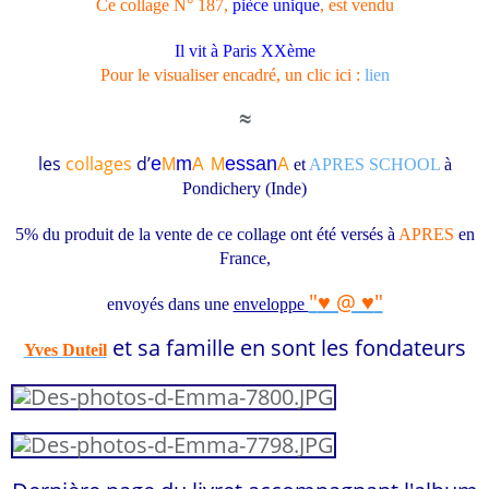
Ce collage N° 187,
pièce unique
, est vendu
Il vit à Paris XXème
Pour le visualiser encadré, un clic ici :
lien
≈
les
collages
d’
e
m
essa
n
M
A
M
A
et
APRES SCHOOL
à
Pondichery (Inde)
5% du produit de la vente de ce collage ont été versés à
APRES
en
France
,
"
♥ @ ♥
"
envoyés
dans une
enveloppe
et sa famille en sont les f
ondateurs
Yves Duteil