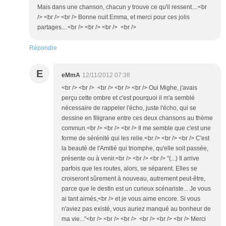
Mais dans une chanson, chacun y trouve ce qu'il ressent....<br
/> <br /> <br /> Bonne nuit Emma, et merci pour ces jolis
partages....<br /> <br /> <br /> <br />
Répondre
E
eMmA
12/11/2012 07:38
<br /> <br /> <br /> <br /> <br /> Oui Mighe, j'avais
perçu cette ombre et c'est pourquoi il m'a semblé
nécessaire de rappeler l'écho, juste l'écho, qui se
dessine en filigrane entre ces deux chansons au thème
commun.<br /> <br /> <br /> Il me semble que c'est une
forme de sérénité qui les relie.<br /> <br /> <br /> C'est
la beauté de l'Amitié qui triomphe, qu'elle soit passée,
présente ou à venir.<br /> <br /> <br /> "(...) Il arrive
parfois que les routes, alors, se séparent. Elles se
croiseront sûrement à nouveau, autrement peut-être,
parce que le destin est un curieux scénariste... Je vous
ai tant aimés,<br /> et je vous aime encore. Si vous
n'aviez pas existé, vous auriez manqué au bonheur de
ma vie..."<br /> <br /> <br /> <br /> <br /> <br /> Merci