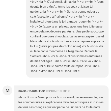
<br /> <br /> C'est gentil, Mima.<br /> <br /> <br /> Alors,
écoute bien eMmA : ferme les yeux et laisse-toi
guider....<br /> <br /> <br /> Sens la bonne odeur du
café (assez fort, à l'italienne).<br /> <br /> <br />
Installe-toi bien dans le joli canapé rouge.<br /> <br />
<br /> Je t'apporte un plateau avec une très jolie tasse
en porcelaine, décorée par Anne. Une petite soucoupe
contient quelques chocolats. La tasse est rayée rose et
blanc.<br /> <br /> <br /> Laurence a déposé auprès de
toi Lili (petite poupée de chiffon noire).<br /> <br /> <br
/> Je te conte moi-même Le Régime de Replète la
Sorcière.<br /> <br /> <br /> Nious sommes entourées
de mes collages...<br /> <br /> <br /> Ca te va ?<br />
<br /> <br /> Belle soirée toute de repos.<br /> <br />
<br /> eMmA<br /> <br /> <br /> <br />
M
marie-Chantal Bert
03/10/2010 18:00
<br /> Bonsoir Merci pour ce bon moment passé ensemble,pour
les commentaires et explications détaillés,artistiques et inspirés
de tous ces collages qui font partie de l'univers de toute notre