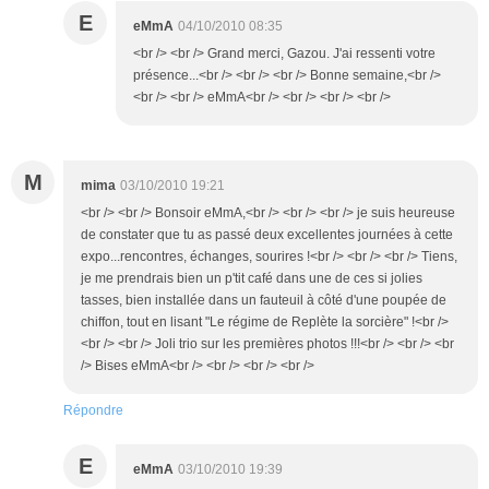
E
eMmA
04/10/2010 08:35
<br /> <br /> Grand merci, Gazou. J'ai ressenti votre
présence...<br /> <br /> <br /> Bonne semaine,<br />
<br /> <br /> eMmA<br /> <br /> <br /> <br />
M
mima
03/10/2010 19:21
<br /> <br /> Bonsoir eMmA,<br /> <br /> <br /> je suis heureuse
de constater que tu as passé deux excellentes journées à cette
expo...rencontres, échanges, sourires !<br /> <br /> <br /> Tiens,
je me prendrais bien un p'tit café dans une de ces si jolies
tasses, bien installée dans un fauteuil à côté d'une poupée de
chiffon, tout en lisant "Le régime de Replète la sorcière" !<br />
<br /> <br /> Joli trio sur les premières photos !!!<br /> <br /> <br
/> Bises eMmA<br /> <br /> <br /> <br />
Répondre
E
eMmA
03/10/2010 19:39