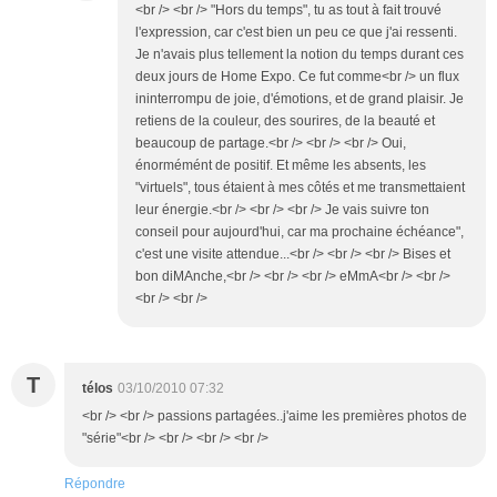
<br /> <br /> "Hors du temps", tu as tout à fait trouvé
l'expression, car c'est bien un peu ce que j'ai ressenti.
Je n'avais plus tellement la notion du temps durant ces
deux jours de Home Expo. Ce fut comme<br /> un flux
ininterrompu de joie, d'émotions, et de grand plaisir. Je
retiens de la couleur, des sourires, de la beauté et
beaucoup de partage.<br /> <br /> <br /> Oui,
énormémént de positif. Et même les absents, les
"virtuels", tous étaient à mes côtés et me transmettaient
leur énergie.<br /> <br /> <br /> Je vais suivre ton
conseil pour aujourd'hui, car ma prochaine échéance",
c'est une visite attendue...<br /> <br /> <br /> Bises et
bon diMAnche,<br /> <br /> <br /> eMmA<br /> <br />
<br /> <br />
T
télos
03/10/2010 07:32
<br /> <br /> passions partagées..j'aime les premières photos de
"série"<br /> <br /> <br /> <br />
Répondre