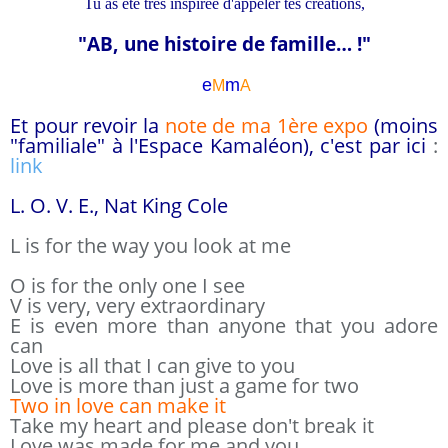
Tu as été très inspirée d'appeler tes créations,
"AB, une histoire de famille… !"
e
m
M
A
Et pour revoir la
note de ma 1ère expo
(moins
"familiale" à l'Espace Kamaléon), c'est par ici
:
link
L. O. V. E., Nat King Cole
L is for the way you look at me
O is for the only one I see
V is very, very extraordinary
E is even more than anyone that you adore
can
Love is all that I can give to you
Love is more than just a game for two
Two in love can make it
Take my heart and please don't break it
Love was made for me and you