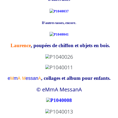
D'autres tasses, encore.
Laurence
, poupées de chiffon et objets en bois.
, collages et album pour enfants.
e
m
essa
n
M
A
M
A
© eMmA MessanA