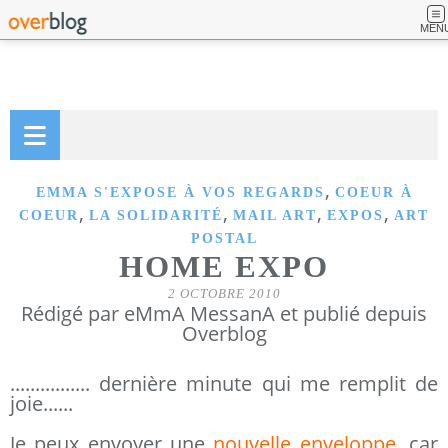
MEN
,
EMMA S'EXPOSE À VOS REGARDS
COEUR À
,
,
,
,
COEUR
LA SOLIDARITÉ
MAIL ART
EXPOS
ART
POSTAL
HOME EXPO
2 OCTOBRE 2010
Rédigé par eMmA MessanA et publié depuis
Overblog
................ dernière minute qui me remplit de
joie......
Je peux envoyer une
nouvelle enveloppe
, car