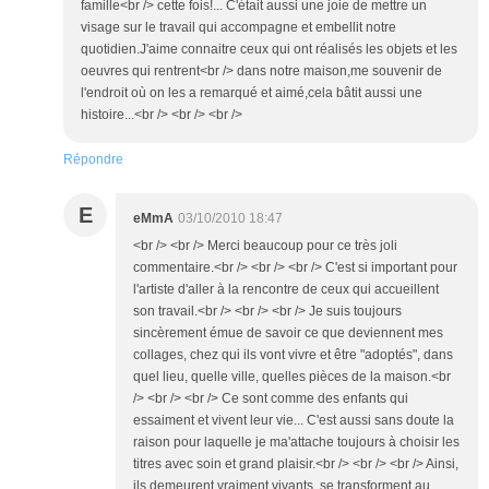
famille<br /> cette fois!... C'était aussi une joie de mettre un
visage sur le travail qui accompagne et embellit notre
quotidien.J'aime connaitre ceux qui ont réalisés les objets et les
oeuvres qui rentrent<br /> dans notre maison,me souvenir de
l'endroit où on les a remarqué et aimé,cela bâtit aussi une
histoire...<br /> <br /> <br />
Répondre
E
eMmA
03/10/2010 18:47
<br /> <br /> Merci beaucoup pour ce très joli
commentaire.<br /> <br /> <br /> C'est si important pour
l'artiste d'aller à la rencontre de ceux qui accueillent
son travail.<br /> <br /> <br /> Je suis toujours
sincèrement émue de savoir ce que deviennent mes
collages, chez qui ils vont vivre et être "adoptés", dans
quel lieu, quelle ville, quelles pièces de la maison.<br
/> <br /> <br /> Ce sont comme des enfants qui
essaiment et vivent leur vie... C'est aussi sans doute la
raison pour laquelle je ma'attache toujours à choisir les
titres avec soin et grand plaisir.<br /> <br /> <br /> Ainsi,
ils demeurent vraiment vivants, se transforment au