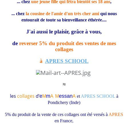
... chez
une jeune fille qui fêtra bientôt ses 18 ans
,
... chez
la cousine de l'amie d'un très cher ami
qui nous
entourait de toute sa bienveillance éthérée....
J'ai aussi le plaisir, grâce à vous,
de
reverser 5% du produit des ventes de mes
collages
à
APRES SCHOOL
≈
les
collages
d’
e
m
essa
n
M
A
M
A
et
APRES SCHOOL
à
Pondichery (Inde)
5% du produit de la vente de ces collages ont été versés à
APRES
en France
,