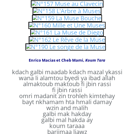
Enrico Macias et Cheb Mami,
Koum Tara
kdach galbi maadab kdach mazal ykassi
wana li alamtou byedi ya ibad allah
almaktoub maktoub fi jbin rassi
fi jbin rassi
omri madanit zin trohleh kimtehay
bayt nkhamam hta hmali damay
wzin and malih
galbi mak hakday
galbi mal hakda ay
koum taraaa
bariimaa ljawz