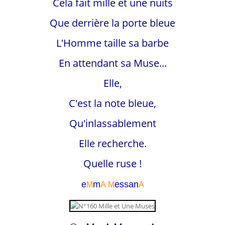
Cela fait mille et une nuits
Que derrière la porte bleue
L'Homme taille sa barbe
En attendant sa Muse...
Elle,
C'est la note bleue,
Qu'inlassablement
Elle recherche.
Quelle ruse !
e
m
essa
n
M
A
M
A