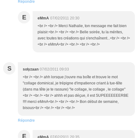
Répondre
E
eMmA
07/02/2011 20:30
<br /> <br /> Merci Nathalie, ton message me fait bien
plaisir.<br /> <br /> <br /> Belle soirée, tu la mérites,
avec toutes tes créations qui s'enchaînent...<br /> <br />
<br /> eMmA<br /> <br /> <br /> <br />
S
solyzaan
07/02/2011 09:03
<br /> <br /> ahh lorsque j'ouvre ma boîte et trouve le mot
"collage dominical, je trépigne d'impatience criant à tue-tête
(dans ma tête je te rassure) "le collage, le collage , le collage"
<br /> <br /> <br /> ahhh et pas déçue, il est SUPEEEEEEERBE
!!!! merci eMmA<br /> <br /> <br /> Bon début de semaine,
bisous<br /> <br /> <br /> <br />
Répondre
E
eMmA
07/02/2011 20:35