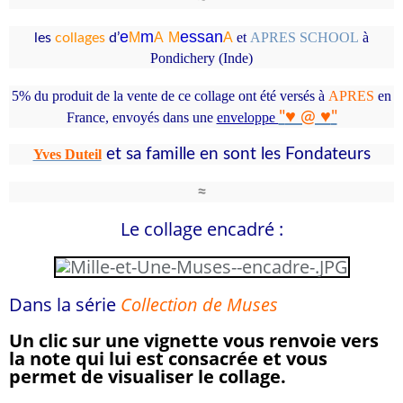
e
m
essa
n
M
A
M
A
et
APRES SCHOOL
à
les
collages
d’
Pondichery (Inde)
5% du produit de la vente de ce collage ont été versés à
APRES
en
"
♥ @ ♥
"
France
, envoyés
dans une
enveloppe
et sa famille en
sont les Fondateurs
Yves Duteil
≈
Le collage encadré :
Dans la série
Collection de Muses
Un clic sur une vignette vous renvoie vers
la note qui lui est consacrée et vous
permet de visualiser le collage.