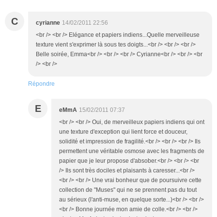
C
cyrianne
14/02/2011 22:56
<br /> <br /> Elégance et papiers indiens...Quelle merveilleuse
texture vient s'exprimer là sous tes doigts...<br /> <br /> <br />
Belle soirée, Emma<br /> <br /> <br /> Cyrianne<br /> <br /> <br
/> <br />
Répondre
E
eMmA
15/02/2011 07:37
<br /> <br /> Oui, de merveilleux papiers indiens qui ont
une texture d'exception qui lient force et douceur,
solidité et impression de fragilité.<br /> <br /> <br /> Ils
permettent une véritable osmose avec les fragments de
papier que je leur propose d'absober.<br /> <br /> <br
/> Ils sont très dociles et plaisants à caresser...<br />
<br /> <br /> Une vrai bonheur que de poursuivre cette
collection de "Muses" qui ne se prennent pas du tout
au sérieux (l'anti-muse, en quelque sorte...)<br /> <br />
<br /> Bonne journée mon amie de colle.<br /> <br />