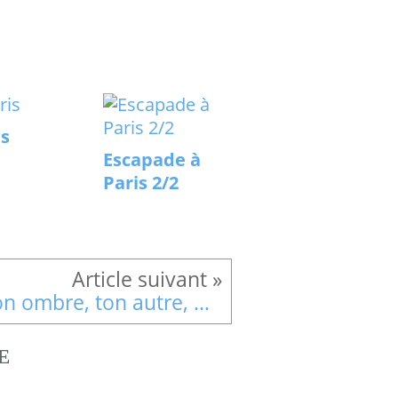
is
Escapade à
Paris 2/2
Ton ombre, ton autre, Gena
E