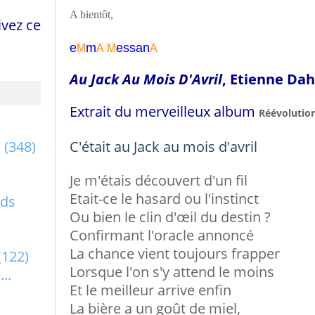
A bientôt,
vez ce
e
m
essa
n
M
A
M
A
Au Jack Au Mois D'Avril
, Etienne Da
Extrait du merveilleux album
Réévolutio
a
(348)
C'était au Jack au mois d'avril
Je m'étais découvert d'un fil
Etait-ce le hasard ou l'instinct
rds
Ou bien le clin d'œil du destin ?
Confirmant l'oracle annoncé
La chance vient toujours frapper
(122)
Lorsque l'on s'y attend le moins
..
Et le meilleur arrive enfin
La bière a un goût de miel,