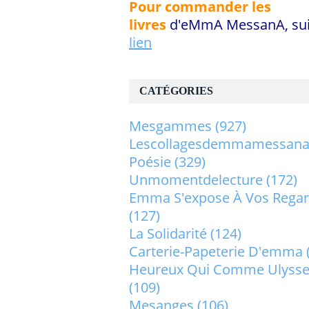
Pour commander les
livres
d'eMmA MessanA, sui
lien
CATÉGORIES
Mesgammes
(927)
Lescollagesdemmamessan
Poésie
(329)
Unmomentdelecture
(172)
Emma S'expose À Vos Rega
(127)
La Solidarité
(124)
Carterie-Papeterie D'emma
Heureux Qui Comme Ulysse.
(109)
Mesanges
(106)