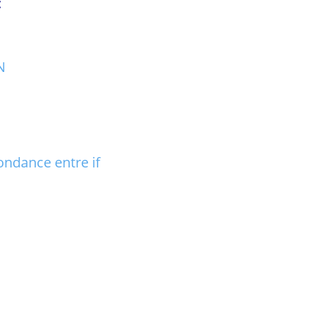
:
N
ondance entre if