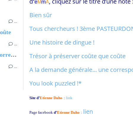
d
'
, cliquez sur le titre d’une note 
e
m
M
A
Bien sûr
…
Tous chercheurs ! 3ème PASTEURDO
coûte
Une histoire de dingue !
…
A la demande générale... une correspondance entre if
Trésor à préserver coûte que coûte
…
A la demande générale... une corresp
You look puzzled !*
Site d’
Etienne Daho
:
link
lien
Page facebook
d’
Etienne Daho
: