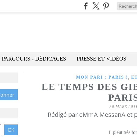
- PARCOURS - DÉDICACES
PRESSE ET VIDÉOS
,
MON PARI : PARIS !
E
LE TEMPS DES GI
PARI
30 MARS 201
Rédigé par eMmA MessanA et p
Il pleut très for