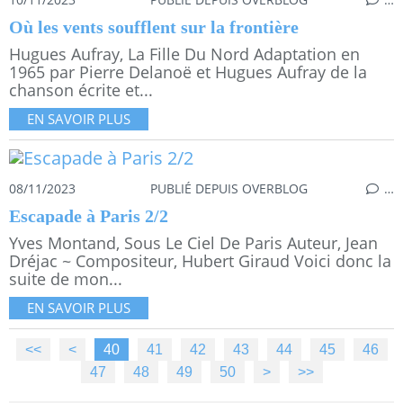
Où les vents soufflent sur la frontière
Hugues Aufray, La Fille Du Nord Adaptation en
1965 par Pierre Delanoë et Hugues Aufray de la
chanson écrite et...
EN SAVOIR PLUS
08/11/2023
PUBLIÉ DEPUIS OVERBLOG
…
Escapade à Paris 2/2
Yves Montand, Sous Le Ciel De Paris Auteur, Jean
Dréjac ~ Compositeur, Hubert Giraud Voici donc la
suite de mon...
EN SAVOIR PLUS
<<
<
10
20
30
40
41
42
43
44
45
46
47
48
49
50
60
70
80
90
100
>
>>