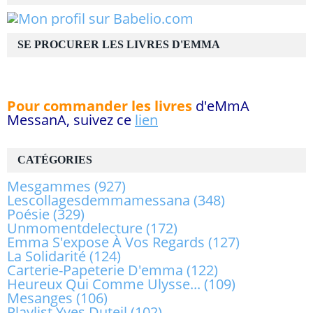
SE PROCURER LES LIVRES D'EMMA
Pour commander les livres
d'eMmA
MessanA, suivez ce
lien
CATÉGORIES
Mesgammes
(927)
Lescollagesdemmamessana
(348)
Poésie
(329)
Unmomentdelecture
(172)
Emma S'expose À Vos Regards
(127)
La Solidarité
(124)
Carterie-Papeterie D'emma
(122)
Heureux Qui Comme Ulysse...
(109)
Mesanges
(106)
Playlist Yves Duteil
(102)