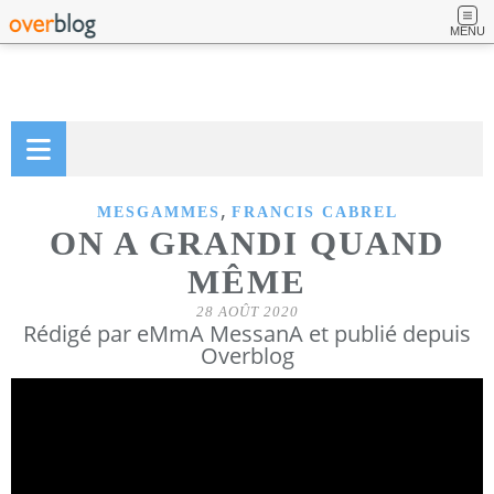
MENU
,
MESGAMMES
FRANCIS CABREL
ON A GRANDI QUAND
MÊME
28 AOÛT 2020
Rédigé par eMmA MessanA et publié depuis
Overblog