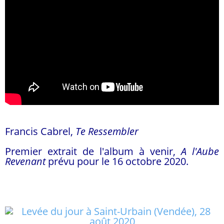
Francis Cabrel,
Te Ressembler
Premier extrait de l'album à venir,
A l'Aube
Revenant
prévu pour le 16 octobre 2020.