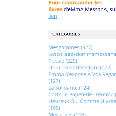
Pour commander les
livres
d'eMmA MessanA, sui
lien
CATÉGORIES
Mesgammes
(927)
Lescollagesdemmamessan
Poésie
(329)
Unmomentdelecture
(172)
Emma S'expose À Vos Rega
(127)
La Solidarité
(124)
Carterie-Papeterie D'emma
Heureux Qui Comme Ulysse.
(109)
Mesanges
(106)