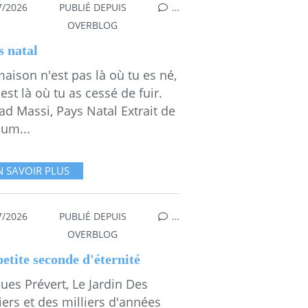
7/2026
PUBLIÉ DEPUIS
…
L
,
POÉSIE
OVERBLOG
s natal
aison n'est pas là où tu es né,
 est là où tu as cessé de fuir.
d Massi, Pays Natal Extrait de
bum...
N SAVOIR PLUS
7/2026
PUBLIÉ DEPUIS
…
,
CARTERIE-PAPETERIE D'EMMA
,
MESGAMM
OVERBLOG
etite seconde d'éternité
ues Prévert, Le Jardin Des
iers et des milliers d'années