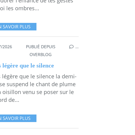
dorer l'enfance de tes gestes
oi les ombres...
N SAVOIR PLUS
7/2026
PUBLIÉ DEPUIS
…
OVERBLOG
 légère que le silence
 légère que le silence la demi-
se suspend le chant de plume
 oisillon venu se poser sur le
rd de...
N SAVOIR PLUS