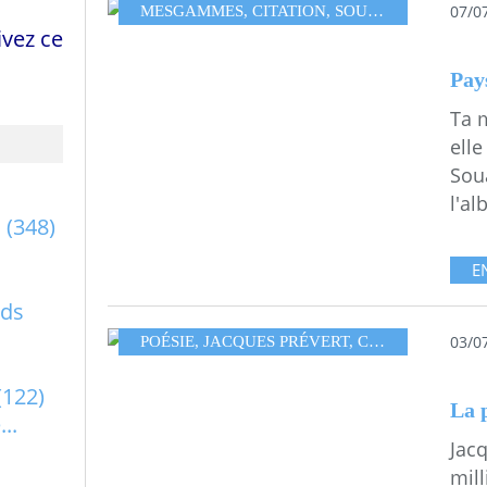
07/0
MESGAMMES
,
CITATION
,
SOUAD MASSI
,
EXI
vez ce
Pay
Ta m
elle
Soua
l'al
a
(348)
E
rds
03/0
POÉSIE
,
JACQUES PRÉVERT
,
CARTES COLLAGES ANALOGIQUES
(122)
La p
..
Jacq
mill