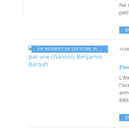
Ne s
peti
E
15/0
UN MOMENT DE LECTURE
,
PIERRE BAROUH
L'ét
l'oc
anné
édit
E