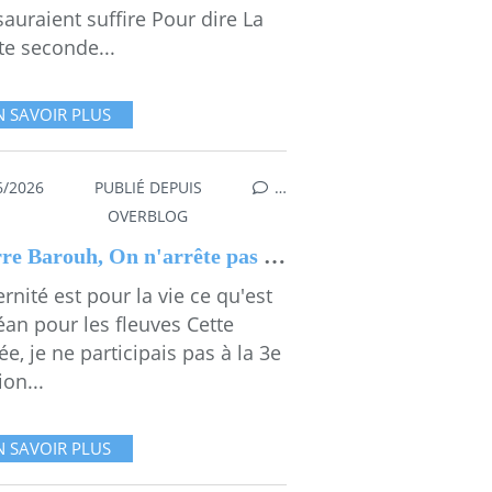
auraient suffire Pour dire La
te seconde...
N SAVOIR PLUS
6/2026
PUBLIÉ DEPUIS
…
,
BENJAMIN BAROUH
,
FESTIVAL DU LIVRE ET DES ARTS DE SO
OVERBLOG
Pierre Barouh, On n'arrête pas une chanson, Benjamin Barouh
ernité est pour la vie ce qu'est
éan pour les fleuves Cette
e, je ne participais pas à la 3e
ion...
N SAVOIR PLUS