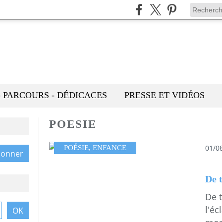
- PARCOURS - DÉDICACES
PRESSE ET VIDÉOS
POESIE
01/0
POÉSIE
,
ENFANCE
De t
De t
l'éc