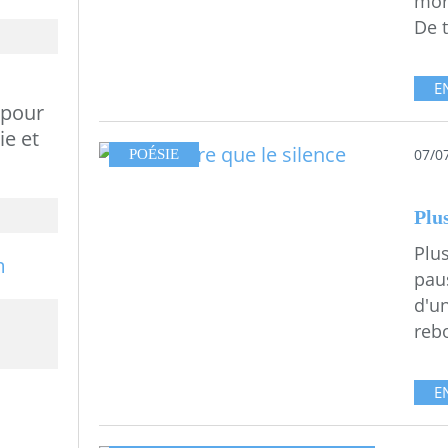
mor
De t
E
 pour
ie et
07/0
POÉSIE
Plus
Plus
pau
d'un
rebo
E