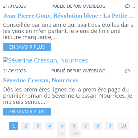
21/01/2026
PUBLIÉ DEPUIS OVERBLOG
…
Jean-Pierre Goux, Révolution bleue : La Petite Princesse
Conseillée par une amie qui avait des étoiles dans
les yeux en m'en parlant, je viens de finir une
lecture marquante,...
EN SAVOIR PLUS
21/09/2025
PUBLIÉ DEPUIS OVERBLOG
…
Séverine Cressan, Nourrices
Dès les premières lignes de la première page du
premier roman de Séverine Cressan, Nourrices, je
me suis sentie...
EN SAVOIR PLUS
1
2
3
4
5
6
7
8
9
10
2
3
>
>>