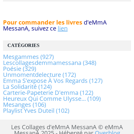
Pour commander les livres
d'eMmA
MessanA, suivez ce
lien
CATÉGORIES
Mesgammes
(927)
Lescollagesdemmamessana
(348)
Poésie
(329)
Unmomentdelecture
(172)
Emma S'expose À Vos Regards
(127)
La Solidarité
(124)
Carterie-Papeterie D'emma
(122)
Heureux Qui Comme Ulysse...
(109)
Mesanges
(106)
Playlist Yves Duteil
(102)
Les Collages d'eMmA MessanA © eMmA
MessanA 2025 - Hébergé par
Overblog