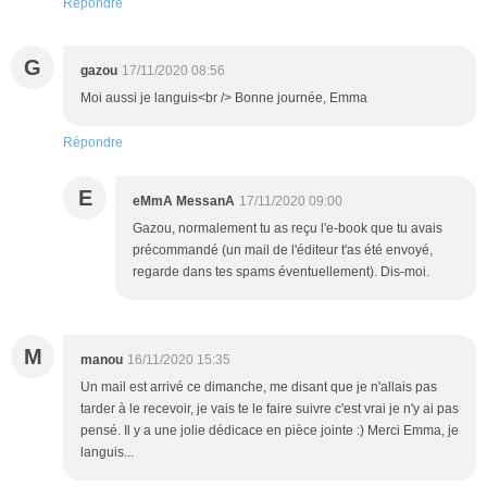
Répondre
G
gazou
17/11/2020 08:56
Moi aussi je languis<br /> Bonne journée, Emma
Répondre
E
eMmA MessanA
17/11/2020 09:00
Gazou, normalement tu as reçu l'e-book que tu avais
précommandé (un mail de l'éditeur t'as été envoyé,
regarde dans tes spams éventuellement). Dis-moi.
M
manou
16/11/2020 15:35
Un mail est arrivé ce dimanche, me disant que je n'allais pas
tarder à le recevoir, je vais te le faire suivre c'est vrai je n'y ai pas
pensé. Il y a une jolie dédicace en pièce jointe :) Merci Emma, je
languis...