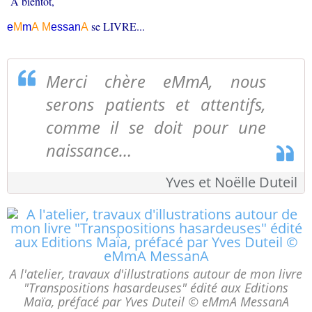
A bientôt,
se LIVRE...
e
M
m
A
M
essa
n
A
Merci chère eMmA, nous
serons patients et attentifs,
comme il se doit pour une
naissance…
Yves et Noëlle Duteil
A l'atelier, travaux d'illustrations autour de mon livre
"Transpositions hasardeuses" édité aux Editions
Maïa, préfacé par Yves Duteil © eMmA MessanA