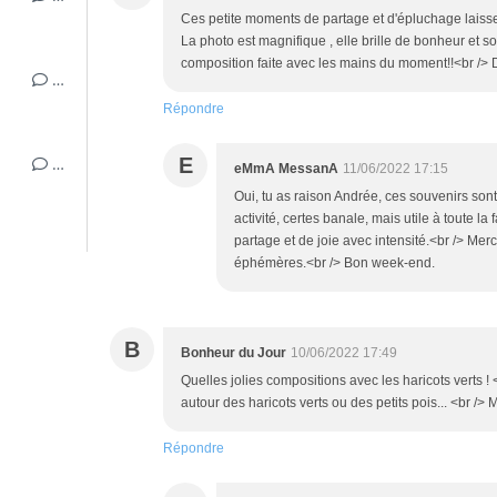
Ces petite moments de partage et d'épluchage laisse
La photo est magnifique , elle brille de bonheur et so
composition faite avec les mains du moment!!<br />
…
Répondre
…
E
eMmA MessanA
11/06/2022 17:15
Oui, tu as raison Andrée, ces souvenirs sont 
activité, certes banale, mais utile à toute la
partage et de joie avec intensité.<br /> Mer
éphémères.<br /> Bon week-end.
B
Bonheur du Jour
10/06/2022 17:49
Quelles jolies compositions avec les haricots verts ! 
autour des haricots verts ou des petits pois... <br />
Répondre