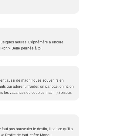
 quelques heures. L'éphémère a encore
 !<br /> Belle journée à toi.
lent aussi de magnifiques souvenirs en
nts qui adorent m'aider, on parlotte, on rit, on
is les vacances du coup ce matin :):) bisous
faut pas bousculer le destin, il sait ce qu'il a
r /> Profite de tout, chère Manou.