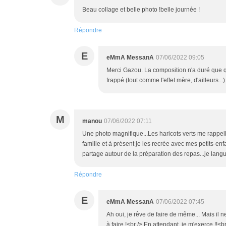
Beau collage et belle photo !belle journée !
Répondre
E
eMmA MessanA
07/06/2022 09:05
Merci Gazou. La composition n'a duré que
frappé (tout comme l'effet mère, d'ailleurs...)
M
manou
07/06/2022 07:11
Une photo magnifique...Les haricots verts me rappel
famille et à présent je les recrée avec mes petits-enfa
partage autour de la préparation des repas...je langu
Répondre
E
eMmA MessanA
07/06/2022 07:45
Ah oui, je rêve de faire de même... Mais il ne 
à faire !<br /> En attendant, je m'exerce !!<b