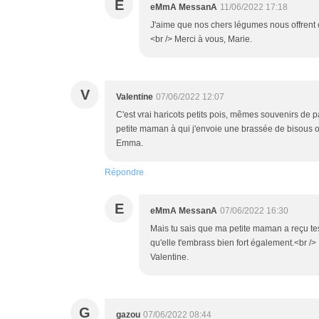
E
eMmA MessanA
11/06/2022 17:18
J'aime que nos chers légumes nous offrent
<br /> Merci à vous, Marie.
V
Valentine
07/06/2022 12:07
C'est vrai haricots petits pois, mêmes souvenirs de
petite maman à qui j'envoie une brassée de bisous où
Emma.
Répondre
E
eMmA MessanA
07/06/2022 16:30
Mais tu sais que ma petite maman a reçu tes 
qu'elle t'embrass bien fort également.<br 
Valentine.
G
gazou
07/06/2022 08:44