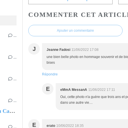
COMMENTER CET ARTICL
Ajouter un commentaire
…
J
Jeanne Fadosi
11/06/2022 17:08
…
une bien belle photo en hommage souvenir et de bien 
bises
Répondre
…
E
eMmA MessanA
11/06/2022 17:11
Oui, cette photo n'a guère que trois ans et po
…
dans une autre vie....
Une pluie de fleurs au nouveau Café de Flore
E
erato
10/06/2022 18:35
…