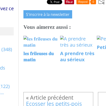
Repost
0
vez ce
S'inscrire à la newsletter
Vous aimerez aussi :
Pet
a
(348)
𝐥𝐞𝐬 𝐟𝐫𝐢𝐥𝐞𝐮𝐬𝐞𝐬 𝐝𝐮
A prendre très
𝐦𝐚𝐭𝐢𝐧
au sérieux
rds
(122)
..
Ecosser les petits-pois