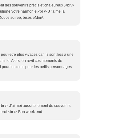
nt des souvenirs précis et chaleureux .<br />
uligne votre harmonie.<br /> J ' aime la
 Douce soirée, bises eMmA
peut-être plus vivaces car ils sont liés à une
 famille. Alors, on revit ces moments de
ci pour tes mots pour les petits personnages
<br /> J'ai moi aussi tellement de souvenirs
 Merci.<br /> Bon week end.