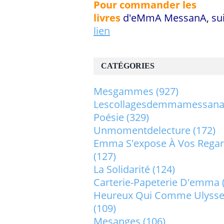
Pour commander les
livres
d'eMmA MessanA, sui
lien
CATÉGORIES
Mesgammes
(927)
Lescollagesdemmamessan
Poésie
(329)
Unmomentdelecture
(172)
Emma S'expose À Vos Rega
(127)
La Solidarité
(124)
Carterie-Papeterie D'emma
Heureux Qui Comme Ulysse.
(109)
Mesanges
(106)