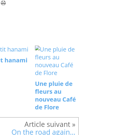
it hanami
Une pluie de
fleurs au
nouveau Café
de Flore
On the road again...