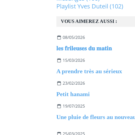
Playlist Yves Duteil
(102)
VOUS AIMEREZ AUSSI :
08/05/2026
𝐥𝐞𝐬 𝐟𝐫𝐢𝐥𝐞𝐮𝐬𝐞𝐬 𝐝𝐮 𝐦𝐚𝐭𝐢𝐧
15/03/2026
A prendre très au sérieux
23/02/2026
Petit hanami
19/07/2025
25/03/2025