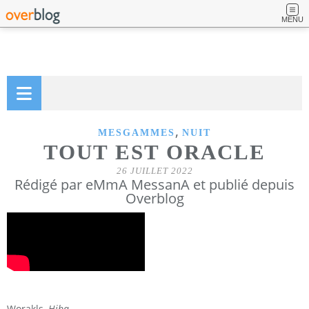
MENU
,
MESGAMMES
NUIT
TOUT EST ORACLE
26 JUILLET 2022
Rédigé par eMmA MessanA et publié depuis
Overblog
Worakls,
Hiba