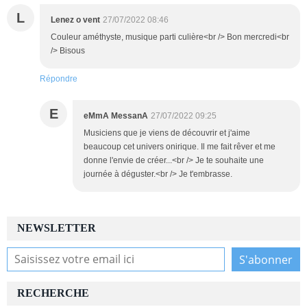
L
Lenez o vent
27/07/2022 08:46
Couleur améthyste, musique parti culière<br /> Bon mercredi<br
/> Bisous
Répondre
E
eMmA MessanA
27/07/2022 09:25
Musiciens que je viens de découvrir et j'aime
beaucoup cet univers onirique. Il me fait rêver et me
donne l'envie de créer...<br /> Je te souhaite une
journée à déguster.<br /> Je t'embrasse.
NEWSLETTER
RECHERCHE