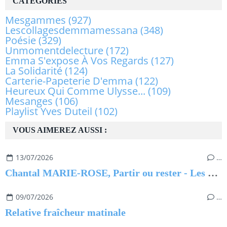
CATÉGORIES
Mesgammes
(927)
Lescollagesdemmamessana
(348)
Poésie
(329)
Unmomentdelecture
(172)
Emma S'expose À Vos Regards
(127)
La Solidarité
(124)
Carterie-Papeterie D'emma
(122)
Heureux Qui Comme Ulysse...
(109)
Mesanges
(106)
Playlist Yves Duteil
(102)
VOUS AIMEREZ AUSSI :
13/07/2026
…
Chantal MARIE-ROSE, Partir ou rester - Les clés pour évoluer professionnellement sans regret
09/07/2026
…
Relative fraîcheur matinale