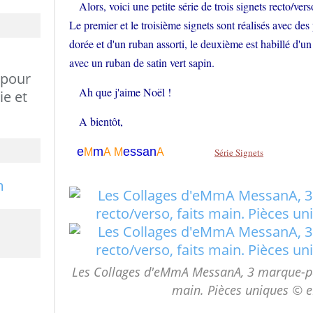
Alors, voici une petite série de trois signets recto/vers
Le premier et le troisième signets sont réalisés avec d
dorée et d'un ruban assorti, le deuxième est habillé d'un
avec un ruban de satin vert sapin.
 pour
Ah que j'aime Noël !
ie et
A bientôt,
e
m
essa
n
M
A
M
A
Série Signets
Les Collages d'eMmA MessanA, 3 marque-pag
main. Pièces uniques ©