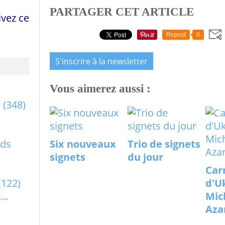
PARTAGER CET ARTICLE
vez ce
Repost
0
S'inscrire à la newsletter
Vous aimerez aussi :
a
(348)
rds
Six nouveaux
Trio de signets
signets
du jour
Car
(122)
d'U
..
Mic
Aza