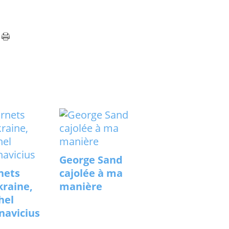
George Sand
nets
cajolée à ma
kraine,
manière
hel
navicius