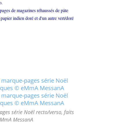
o.
es pages de magazines réhaussés de pâte
 papier indien doré et d'un autre vert/doré
es série Noël recto/verso, faits
 eMmA MessanA