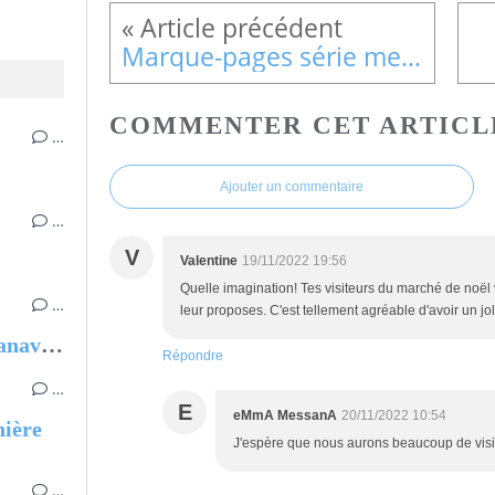
Marque-pages série menus vintage
COMMENTER CET ARTICL
…
Ajouter un commentaire
…
V
Valentine
19/11/2022 19:56
Quelle imagination! Tes visiteurs du marché de noël v
…
leur proposes. C'est tellement agréable d'avoir un jo
Carnets d'Ukraine, Michel Azanavicius
Répondre
…
E
eMmA MessanA
20/11/2022 10:54
nière
J'espère que nous aurons beaucoup de visite
…