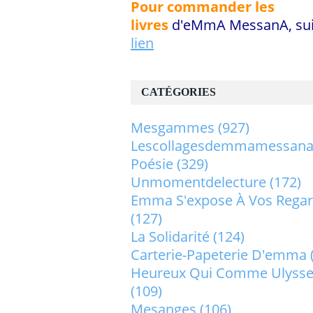
Pour commander les
livres
d'eMmA MessanA, sui
lien
CATÉGORIES
Mesgammes
(927)
Lescollagesdemmamessan
Poésie
(329)
Unmomentdelecture
(172)
Emma S'expose À Vos Rega
(127)
La Solidarité
(124)
Carterie-Papeterie D'emma
Heureux Qui Comme Ulysse.
(109)
Mesanges
(106)