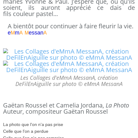
mariés Yvonne & Paul. J'espère que, où qu'ils
soient, ils auront apprécié ce dais de
fils couleur pastel...
A bientôt pour continuer à faire fleurir la vie.
e
m
essa
n
M
A
M
A
Les Collages d'eMmA MessanA, création
DeFilEnAiguille sur photo © eMmA MessanA
Gaëtan Roussel et Camelia Jordana,
La Photo
Auteur, compositeur Gaëtan Roussel
La photo que l'on n'a pas prise
Celle que l'on a perdue