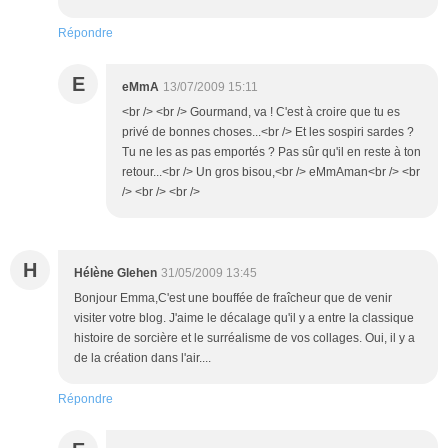
Répondre
E
eMmA
13/07/2009 15:11
<br /> <br /> Gourmand, va ! C'est à croire que tu es
privé de bonnes choses...<br /> Et les sospiri sardes ?
Tu ne les as pas emportés ? Pas sûr qu'il en reste à ton
retour...<br /> Un gros bisou,<br /> eMmAman<br /> <br
/> <br /> <br />
H
Hélène Glehen
31/05/2009 13:45
Bonjour Emma,C'est une bouffée de fraîcheur que de venir
visiter votre blog. J'aime le décalage qu'il y a entre la classique
histoire de sorcière et le surréalisme de vos collages. Oui, il y a
de la création dans l'air....
Répondre