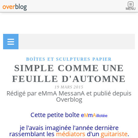
MENU
BOÎTES ET SCULPTURES PAPIER
SIMPLE COMME UNE
FEUILLE D'AUTOMNE
19 MARS 2015
Rédigé par eMmA MessanA et publié depuis
Overblog
Cette petite boîte
e
m
M
A
illotée
je l'avais imaginée l'année dernière
rassemblant les
médiators
d'un
guitariste
.