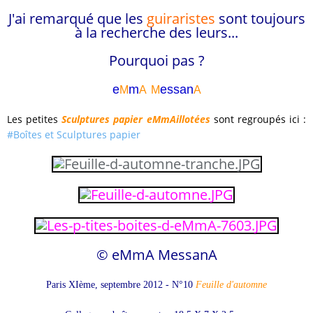
J'ai remarqué que les
guiraristes
sont toujours
à la recherche des leurs...
Pourquoi pas ?
e
m
essa
n
M
A
M
A
Les petites
Sculptures papier eMmAillotées
sont regroupés ici :
#Boîtes et Sculptures papier
© eMmA MessanA
Paris XIème, septembre 2012 -
N°10
Feuille d'automne