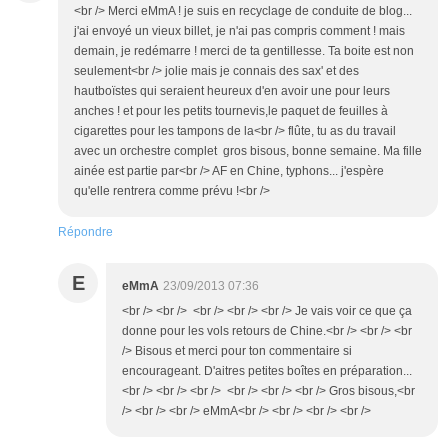
<br /> Merci eMmA ! je suis en recyclage de conduite de blog...
j'ai envoyé un vieux billet, je n'ai pas compris comment ! mais
demain, je redémarre ! merci de ta gentillesse. Ta boite est non
seulement<br /> jolie mais je connais des sax' et des
hautboïstes qui seraient heureux d'en avoir une pour leurs
anches ! et pour les petits tournevis,le paquet de feuilles à
cigarettes pour les tampons de la<br /> flûte, tu as du travail
avec un orchestre complet gros bisous, bonne semaine. Ma fille
ainée est partie par<br /> AF en Chine, typhons... j'espère
qu'elle rentrera comme prévu !<br />
Répondre
E
eMmA
23/09/2013 07:36
<br /> <br /> <br /> <br /> <br /> Je vais voir ce que ça
donne pour les vols retours de Chine.<br /> <br /> <br
/> Bisous et merci pour ton commentaire si
encourageant. D'aitres petites boîtes en préparation...
<br /> <br /> <br /> <br /> <br /> <br /> Gros bisous,<br
/> <br /> <br /> eMmA<br /> <br /> <br /> <br />