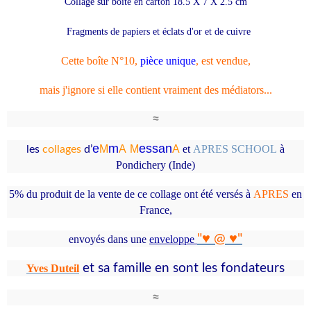
Collage sur boîte en carton
18.5 X 7 X 2.5 cm
Fragments de papiers et éclats d'or et de cuivre
Cette boîte
N°10
,
pièce unique
, est vendue,
mais j'ignore si elle contient vraiment des médiators...
≈
e
m
essa
n
M
A
M
A
et
APRES SCHOOL
à
les
collages
d’
Pondichery (Inde)
5% du produit de la vente de ce collage ont été versés à
APRES
en
France
,
"
♥ @ ♥
"
envoyés
dans une
enveloppe
et sa famille en
sont les fondateurs
Yves Duteil
≈