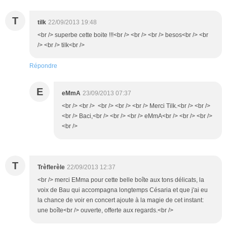
T
tilk
22/09/2013 19:48
<br /> superbe cette boite !!!<br /> <br /> <br /> besos<br /> <br
/> <br /> tilk<br />
Répondre
E
eMmA
23/09/2013 07:37
<br /> <br /> <br /> <br /> <br /> Merci Tilk.<br /> <br />
<br /> Baci,<br /> <br /> <br /> eMmA<br /> <br /> <br />
<br />
T
Trèflerèle
22/09/2013 12:37
<br /> merci EMma pour cette belle boîte aux tons délicats, la
voix de Bau qui accompagna longtemps Césaria et que j'ai eu
la chance de voir en concert ajoute à la magie de cet instant:
une boîte<br /> ouverte, offerte aux regards.<br />