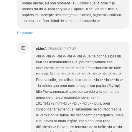
bonne anche, au bon moment ! Tu utilises quelle colle ? je
prends du<br /> liant acrylique Caparol, il couvre tout, tissus,
papiers et il accepte des charges de sables, pigments, cailloux,
un peu tout. Bon début de semaine, bisous<br />
Répondre
E
eMmA
25/09/2012 07:43
<br /> <br /> <br /> <br /> <br /> Je ne connais pas du
tout ces instrumentistes-là, pourtant j'admire ces
instruments.<br /> <br /> <br /> C'est chouette de faire
ce pont, Sittelle.<br /> <br /> <br /> <br /> <br /> <br />
Pour la colle, j'en utiise deux sortes :<br /> <br /> <br />
- la même que pour mes collages sur papier (Styl'up) :
http://www.emmacollages.com/article-a-la-demande-
generale-une-correspondance-entre-if-
101734279.html<br /> <br /> <br /> - puis, pour
consolider er éviter que l'ensemble ne soit trop fragile,
le vernis-colle satiné "by décopatch parperpatch". Mais
il faut avoir la main légère, car sinon, cela rend
difficile<br /> l'ouverture-fermture de la boîte.<br /> <br