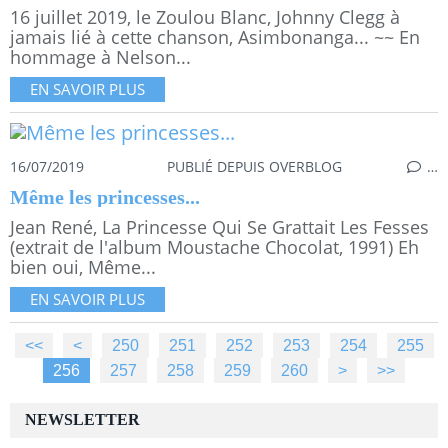
16 juillet 2019, le Zoulou Blanc, Johnny Clegg à
jamais lié à cette chanson, Asimbonanga... ~~ En
hommage à Nelson...
EN SAVOIR PLUS
16/07/2019
PUBLIÉ DEPUIS OVERBLOG
…
Même les princesses...
Jean René, La Princesse Qui Se Grattait Les Fesses
(extrait de l'album Moustache Chocolat, 1991) Eh
bien oui, Même...
EN SAVOIR PLUS
<<
<
200
210
220
230
240
250
251
252
253
254
255
256
257
258
259
260
270
280
290
300
400
500
>
>>
NEWSLETTER