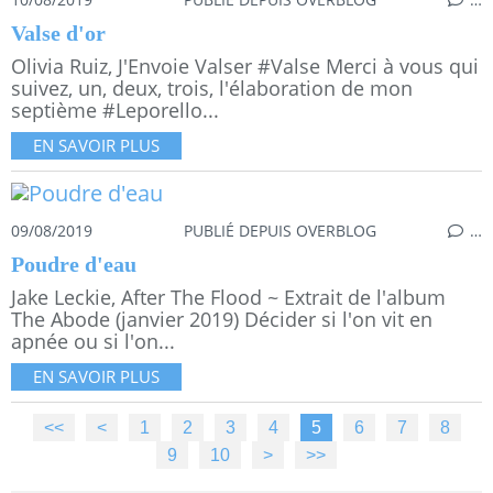
Valse d'or
Olivia Ruiz, J'Envoie Valser #Valse Merci à vous qui
suivez, un, deux, trois, l'élaboration de mon
septième #Leporello...
EN SAVOIR PLUS
09/08/2019
PUBLIÉ DEPUIS OVERBLOG
…
Poudre d'eau
Jake Leckie, After The Flood ~ Extrait de l'album
The Abode (janvier 2019) Décider si l'on vit en
apnée ou si l'on...
EN SAVOIR PLUS
<<
<
1
2
3
4
5
6
7
8
9
10
>
>>