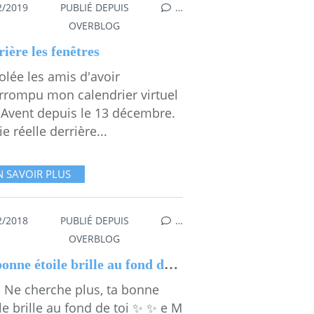
2/2019
PUBLIÉ DEPUIS
…
DOUX D'EMMA
,
EPURE AMOUREUX
OVERBLOG
ière les fenêtres
olée les amis d'avoir
errompu mon calendrier virtuel
l'Avent depuis le 13 décembre.
ie réelle derrière...
N SAVOIR PLUS
2/2018
PUBLIÉ DEPUIS
…
,
LESCOLLAGESDEMMAMESSANA
,
ETOILES
OVERBLOG
Ta bonne étoile brille au fond de toi
 Ne cherche plus, ta bonne
le brille au fond de toi ✨ ✨ e M