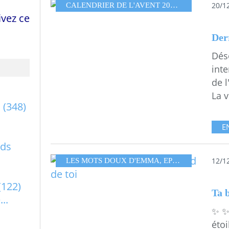
20/1
CALENDRIER DE L'AVENT 2019
,
LES MOTS 
vez ce
Derr
Dés
int
de 
La v
a
(348)
E
rds
12/1
LES MOTS DOUX D'EMMA
,
EPURE HUMANITÉ
(122)
..
✨ ✨
étoi