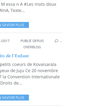
 M essa n A #Les mots doux
MmA, Texte...
N SAVOIR PLUS
1/2017
PUBLIÉ DEPUIS
…
,
LES MOTS DOUX D'EMMA
,
LES ENFANTS D'ABORD !
,
PLAY
OVERBLOG
its de l'Enfant
petits coeurs de Kovaisarala
 yeux de Juju Ce 20 novembre
7 la Convention Internationale
Droits de...
N SAVOIR PLUS