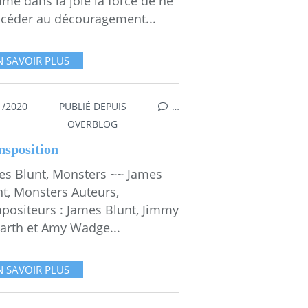
me dans la joie la force de ne
 céder au découragement...
N SAVOIR PLUS
1/2020
PUBLIÉ DEPUIS
…
OVERBLOG
nsposition
es Blunt, Monsters ~~ James
nt, Monsters Auteurs,
positeurs : James Blunt, Jimmy
arth et Amy Wadge...
N SAVOIR PLUS