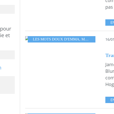
com
pas
E
 pour
ie et
16/0
LES MOTS DOUX D'EMMA
,
MESGAMMES
Tra
Jam
Blu
com
Hog
E