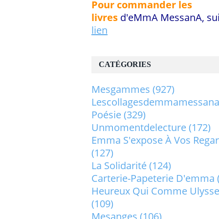
Pour commander les
livres
d'eMmA MessanA, sui
lien
CATÉGORIES
Mesgammes
(927)
Lescollagesdemmamessan
Poésie
(329)
Unmomentdelecture
(172)
Emma S'expose À Vos Rega
(127)
La Solidarité
(124)
Carterie-Papeterie D'emma
Heureux Qui Comme Ulysse.
(109)
Mesanges
(106)