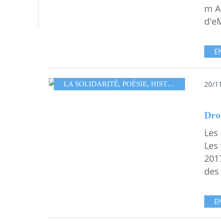
m A
d'e
E
20/1
LA SOLIDARITÉ
,
POÉSIE
,
HISTOIRE DE SORCIÈRE
Dro
Les 
Les
201
des 
E