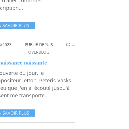
 d'aller confirmer
scription...
N SAVOIR PLUS
5/2023
PUBLIÉ DEPUIS
…
.
,
MESGAMMES
OVERBLOG
naissance naissante
uverte du jour, le
ositeur letton, Pēteris Vasks.
eu que j'en ai écouté jusqu'à
ent me transporte...
N SAVOIR PLUS