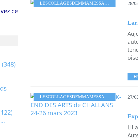
28/0
LESCOLLAGESDEMMAMESSANA
,
EPURE TE
vez ce
Lar
Aujo
auto
tend
oise
a
(348)
E
rds
27/0
LESCOLLAGESDEMMAMESSANA
,
EPURE HU
(122)
..
Lill
Aute