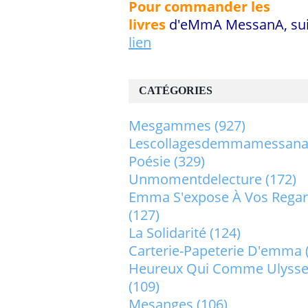
Pour commander les
livres
d'eMmA MessanA, sui
lien
CATÉGORIES
Mesgammes
(927)
Lescollagesdemmamessan
Poésie
(329)
Unmomentdelecture
(172)
Emma S'expose À Vos Rega
(127)
La Solidarité
(124)
Carterie-Papeterie D'emma
Heureux Qui Comme Ulysse.
(109)
Mesanges
(106)