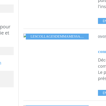
puis
l'in
E
 pour
ie et
09/0
LESCOLLAGESDEMMAMESSANA
,
MA FORÊT..
con
Déco
comp
Le p
prés
E