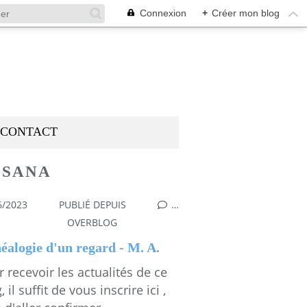
Connexion
+
Créer mon blog
CONTACT
SSANA
6/2023
PUBLIÉ DEPUIS
…
,
EMMA S'EXPOSE À VOS REGARDS
,
MESGAMME
OVERBLOG
éalogie d'un regard - M. A.
 recevoir les actualités de ce
, il suffit de vous inscrire ici ,