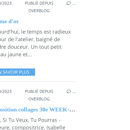
3/2023
PUBLIÉ DEPUIS
…
NDRESSE
,
CHAMBRE D'ENFANT
OVERBLOG
me d'or
urd'hui, le temps est radieux
ur de l'atelier, baigné de
re douceur. Un tout petit
au jaune et...
N SAVOIR PLUS
3/2023
PUBLIÉ DEPUIS
…
MANITÉ
,
EXPOS
,
MESGAMMES
,
ONENPARLE
,
PRESSEETMEDIA
,
OVERBLOG
Exposition collages 30e WEEK-END DES ARTS de CHALLANS 24-26 mars 2023
a, Si Tu Veux, Tu Pourras -
ure, compositrice, Isabelle