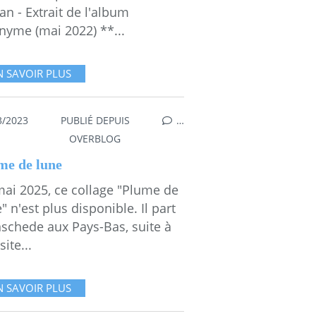
n - Extrait de l'album
nyme (mai 2022) **...
N SAVOIR PLUS
3/2023
PUBLIÉ DEPUIS
…
,
CARRÉ
OVERBLOG
me de lune
mai 2025, ce collage "Plume de
" n'est plus disponible. Il part
nschede aux Pays-Bas, suite à
site...
N SAVOIR PLUS