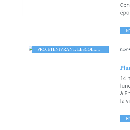
Cona
épo
E
04/0
PROJETENIVRANT
,
LESCOLLAGESDEMMAMESSANA
Plu
14 
lune
à E
la vi
E