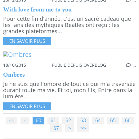
With love from me to you
Pour cette fin d'année, c'est un sacré cadeau que
les fans des mythiques Beatles ont reçu : les
grandes plateformes...
EN SAVOIR PLUS
18/10/2015
PUBLIÉ DEPUIS OVERBLOG
…
Ombres
Je ne suis que l'ombre de tout ce qui m'a traversée
durant toute ma vie. Et toi, mon fils, Entre dans la
lumière...
EN SAVOIR PLUS
<<
<
10
20
30
40
50
60
61
62
63
64
65
66
67
>
>>