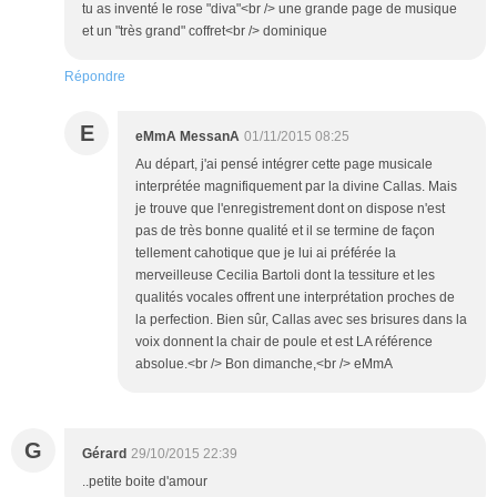
tu as inventé le rose "diva"<br /> une grande page de musique
et un "très grand" coffret<br /> dominique
Répondre
E
eMmA MessanA
01/11/2015 08:25
Au départ, j'ai pensé intégrer cette page musicale
interprétée magnifiquement par la divine Callas. Mais
je trouve que l'enregistrement dont on dispose n'est
pas de très bonne qualité et il se termine de façon
tellement cahotique que je lui ai préférée la
merveilleuse Cecilia Bartoli dont la tessiture et les
qualités vocales offrent une interprétation proches de
la perfection. Bien sûr, Callas avec ses brisures dans la
voix donnent la chair de poule et est LA référence
absolue.<br /> Bon dimanche,<br /> eMmA
G
Gérard
29/10/2015 22:39
..petite boite d'amour