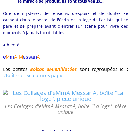
le miracle se produit, ils sont tous venus...
Que de mystères, de tensions, d'espoirs et de doutes se
cachent dans le secret de l'écrin de la loge de l'artiste qui se
pare et se prépare a
vant d'entrer sur scène pour
vivre des
moments à jamais inoubliables...
A bientôt,
e
m
essa
n
M
A
M
A
Les petites
Boîtes eMmAillotées
sont regroupées ici :
#Boîtes et Sculptures papier
Les Collages d'eMmA MessanA, boîte "La loge", pièce
unique