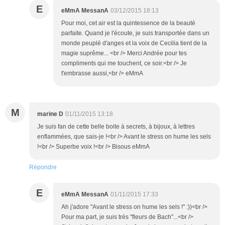
E
eMmA MessanA
03/12/2015 18:13
Pour moi, cet air est la quintessence de la beauté
parfaite. Quand je l'écoute, je suis transportée dans un
monde peuplé d'anges et la voix de Cecilia tient de la
magie suprême... <br /> Merci Andrée pour tes
compliments qui me touchent, ce soir.<br /> Je
t'embrasse aussi,<br /> eMmA
M
marine D
01/11/2015 13:18
Je suis fan de cette belle boite à secrets, à bijoux, à lettres
enflammées, que sais-je !<br /> Avant le stress on hume les sels
!<br /> Superbe voix !<br /> Bisous eMmA
Répondre
E
eMmA MessanA
01/11/2015 17:33
Ah j'adore "Avant le stress on hume les sels !" :))<br />
Pour ma part, je suis très "fleurs de Bach"...<br />