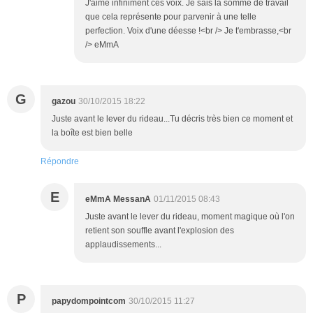
J'aime infiniment ces voix. Je sais la somme de travail
que cela représente pour parvenir à une telle
perfection. Voix d'une déesse !<br /> Je t'embrasse,<br
/> eMmA
G
gazou
30/10/2015 18:22
Juste avant le lever du rideau...Tu décris très bien ce moment et
la boîte est bien belle
Répondre
E
eMmA MessanA
01/11/2015 08:43
Juste avant le lever du rideau, moment magique où l'on
retient son souffle avant l'explosion des
applaudissements...
P
papydompointcom
30/10/2015 11:27