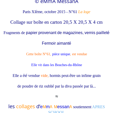
© eMmA MessanA
Paris XIème, octobre 2015 - N°61
La loge
Collage sur boîte en carton 20,5 X 20,5 X 4 cm
Fragments de
papier provenant de magazines, vernis pailleté
Fermoir aimanté
Cette boîte N°61
,
pièce unique
, est vendue
Elle vit dans les Bouches-du-Rhône
Elle a été vendue
vide,
h
ormis peut-être un infime grain
de poudre de riz oublié par la diva passée par là...
≈
les
collages
d’
e
m
essa
n
M
A
M
A
soutiennent
APRES
SCHOOL