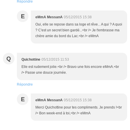
Répondre
E
eMmA MessanA
05/12/2015 15:38
Oui, elle se repose dans sa loge et rêve... A qui ? A quoi
? C'est un secret bien gardé...<br /> Je t'embrasse ma
chère amie du bord du Lac.<br /> eMmA
Q
Quichottine
05/12/2015 11:53
Elle est rudement jolie.<br /> Bravo une fois encore eMmA.<br
/> Passe une douce journée.
Répondre
E
eMmA MessanA
05/12/2015 15:38
Merci Quichottine pour tes compliments. Je prends !<br
/> Bon week-end à toi,<br /> eMmA