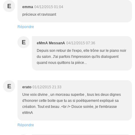
E
emma
04/12/2015 01:04
précieux et ravissant
Répondre
E
eMmA MessanA
04/12/2015 07:36
Depuis son retour de l'expo, elle trône sur le piano noir
du salon. J'ai parfois l'impression qu'ils dialoguent
quand nous quittons la pièce...
E
erato
01/12/2015 21:33
Une voix divine , un morceau superbe , tous les deux dignes
d'honorer cette boite que tu as si poétiquement expliqué sa
création. Tout est beau .<br /> Douce soirée, je t'embrasse
eMmA
Répondre