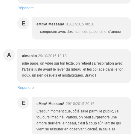
Répondre
E
eMmA MessanA
01/11/2015 08:16
... composée avec des mains de patience et d'amour
A
almanito
29/10/2015 19:18
jolie page, on vibre sur ton texte, on retient sa respiration avec
l'artiste juste avant le lever du rideau, et tes collage dans le ton,
doux, un rien désuets et nostalgiques. Bravo !
Répondre
E
eMmA MessanA
29/10/2015 20:16
C'est un moment que, côté salle parmi le public, j'ai
toujours imaginé. Parfois, on peut surprendre une
ombre derrière le rideau, c'est à coup sûr l'artiste qui
vient se rassurer en observant, caché, la salle se