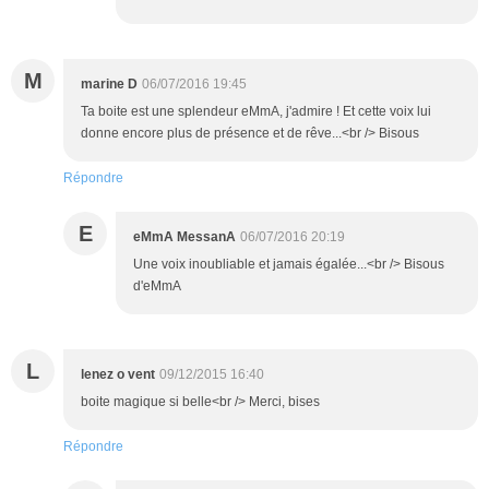
M
marine D
06/07/2016 19:45
Ta boite est une splendeur eMmA, j'admire ! Et cette voix lui
donne encore plus de présence et de rêve...<br /> Bisous
Répondre
E
eMmA MessanA
06/07/2016 20:19
Une voix inoubliable et jamais égalée...<br /> Bisous
d'eMmA
L
lenez o vent
09/12/2015 16:40
boite magique si belle<br /> Merci, bises
Répondre