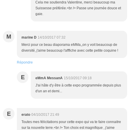
Cela me soutiendra Valentine, merci beaucoup ma
Suissesse préférée.<br /> Passe une journée douce et
gaie.
M
marine D
14/10/2017 07:32
Merci pour ce beau diaporama eMMa,,on y voit beaucoup de
diversité, j'aime beaucoup l'afffiche avec cette petite coquine !
Répondre
E
eMmA MessanA
15/10/2017 09:18
J'ai hâte d'y être à cette expo programmée depuis plus
d'un an et demi...
E
erato
04/10/2017 21:49
Toutes mes félicitations pour cette expo qui va te faire connaitre
sur ta nouvelle terre.<br /> Ton choix est magnifique , j'aime