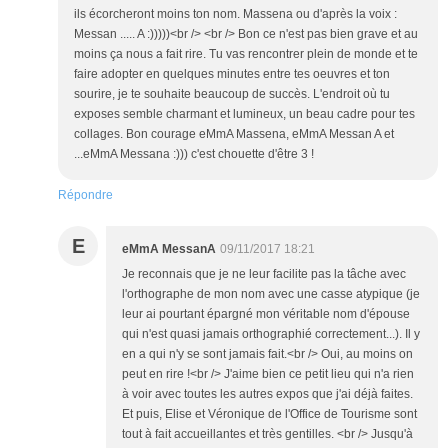
ils écorcheront moins ton nom. Massena ou d'après la voix :
Messan ..... A :)))))<br /> <br /> Bon ce n'est pas bien grave et au
moins ça nous a fait rire. Tu vas rencontrer plein de monde et te
faire adopter en quelques minutes entre tes oeuvres et ton
sourire, je te souhaite beaucoup de succès. L'endroit où tu
exposes semble charmant et lumineux, un beau cadre pour tes
collages. Bon courage eMmA Massena, eMmA Messan A et
...eMmA Messana :))) c'est chouette d'être 3 !
Répondre
E
eMmA MessanA
09/11/2017 18:21
Je reconnais que je ne leur facilite pas la tâche avec
l'orthographe de mon nom avec une casse atypique (je
leur ai pourtant épargné mon véritable nom d'épouse
qui n'est quasi jamais orthographié correctement...). Il y
en a qui n'y se sont jamais fait.<br /> Oui, au moins on
peut en rire !<br /> J'aime bien ce petit lieu qui n'a rien
à voir avec toutes les autres expos que j'ai déjà faites.
Et puis, Elise et Véronique de l'Office de Tourisme sont
tout à fait accueillantes et très gentilles. <br /> Jusqu'à