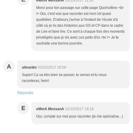
eMmA MessanA
03/10/2017 11:58
Merci pour ton passage sur cette page Quichottine.<br
/> Oui, c'est vrai que raconter est mon lot quasi
quotidien. D'ailleurs j'arrive à l'instant de l'école d'à
côté où je lis des histoires aux GS et CP dans le cadre
de Lire et faire lire. Ce sont à chaque fois des moments
privilégiés que je vis avec ces petis d'ici.<br /> Je te
souhaite une bonne journée.
A
almanito
02/10/2017 18:09
Super! Ca va très bien se passer, tu verras et tu nous
raconteras, hein!
Répondre
E
eMmA MessanA
02/10/2017 18:18
Oui, compte sur moi pour raconter (je me spécialise...)