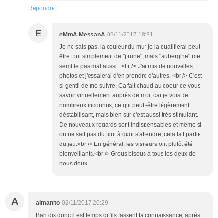
Répondre
E
eMmA MessanA
09/11/2017 18:31
Je ne sais pas, la couleur du mur je la qualifierai peut-
être tout simplement de "prune", mais "aubergine" me
semble pas mal aussi...<br /> J'ai mis de nouvelles
photos et j'essaierai d'en prendre d'autres. <br /> C'est
si gentil de me suivre. Ca fait chaud au coeur de vous
savoir virtuellement auprès de moi, car je vois de
nombreux inconnus, ce qui peut -être légèrement
déstabilisant, mais bien sûr c'est aussi très stimulant.
De nouveaux regards sont indispensables et même si
on ne sait pas du tout à quoi s'attendre, cela fait partie
du jeu.<br /> En général, les visiteurs ont plutôt été
bienveillants.<br /> Grous bisous à tous les deux de
nous deux.
A
almanito
02/11/2017 20:29
Bah dis donc il est temps qu'ils fassent ta connaissance, après