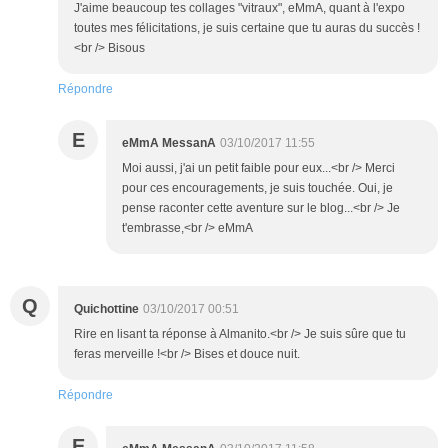
J'aime beaucoup tes collages "vitraux", eMmA, quant à l'expo
toutes mes félicitations, je suis certaine que tu auras du succès !
<br /> Bisous
Répondre
E
eMmA MessanA
03/10/2017 11:55
Moi aussi, j'ai un petit faible pour eux...<br /> Merci
pour ces encouragements, je suis touchée. Oui, je
pense raconter cette aventure sur le blog...<br /> Je
t'embrasse,<br /> eMmA
Q
Quichottine
03/10/2017 00:51
Rire en lisant ta réponse à Almanito.<br /> Je suis sûre que tu
feras merveille !<br /> Bises et douce nuit.
Répondre
E