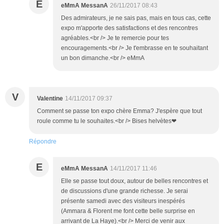
E
eMmA MessanA
26/11/2017 08:43
Des admirateurs, je ne sais pas, mais en tous cas, cette
expo m'apporte des satisfactions et des rencontres
agréables.<br /> Je te remercie pour tes
encouragements.<br /> Je t'embrasse en te souhaitant
un bon dimanche.<br /> eMmA
V
Valentine
14/11/2017 09:37
Comment se passe ton expo chère Emma? J'espère que tout
roule comme tu le souhaites.<br /> Bises helvètes❤
Répondre
E
eMmA MessanA
14/11/2017 11:46
Elle se passe tout doux, autour de belles rencontres et
de discussions d'une grande richesse. Je serai
présente samedi avec des visiteurs inespérés
(Ammara & Florent me font cette belle surprise en
arrivant de La Haye).<br /> Merci de venir aux