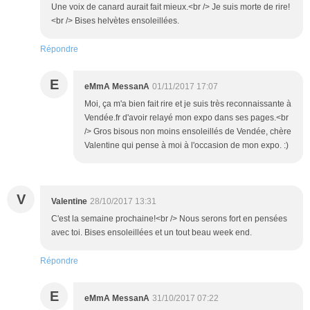
Une voix de canard aurait fait mieux.<br /> Je suis morte de rire!
<br /> Bises helvètes ensoleillées.
Répondre
E
eMmA MessanA
01/11/2017 17:07
Moi, ça m'a bien fait rire et je suis très reconnaissante à
Vendée.fr d'avoir relayé mon expo dans ses pages.<br
/> Gros bisous non moins ensoleillés de Vendée, chère
Valentine qui pense à moi à l'occasion de mon expo. :)
V
Valentine
28/10/2017 13:31
C'est la semaine prochaine!<br /> Nous serons fort en pensées
avec toi. Bises ensoleillées et un tout beau week end.
Répondre
E
eMmA MessanA
31/10/2017 07:22