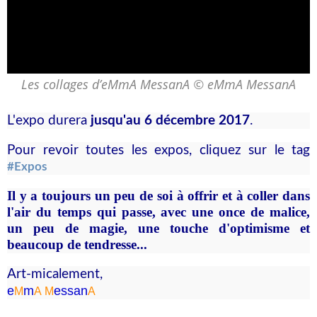
Les collages d’eMmA MessanA © eMmA MessanA
L'expo durera
jusqu'au 6 décembre 2017
.
Pour revoir toutes les expos, cliquez sur le tag
#Expos
Il y a toujours un peu de soi à offrir et à coller dans
l'air du temps qui passe, avec une once de malice,
un peu de magie, une touche d'optimisme et
beaucoup de tendresse...
Art-micalement,
e
m
essa
n
M
A
M
A