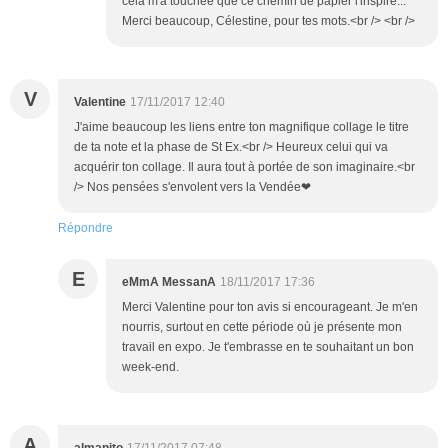
cela m'a touchée que ce chemin de papier l'inspire...
Merci beaucoup, Célestine, pour tes mots.<br /> <br />
V
Valentine
17/11/2017 12:40
J'aime beaucoup les liens entre ton magnifique collage le titre
de ta note et la phase de St Ex.<br /> Heureux celui qui va
acquérir ton collage. Il aura tout à portée de son imaginaire.<br
/> Nos pensées s'envolent vers la Vendée❤
Répondre
E
eMmA MessanA
18/11/2017 17:36
Merci Valentine pour ton avis si encourageant. Je m'en
nourris, surtout en cette période où je présente mon
travail en expo. Je t'embrasse en te souhaitant un bon
week-end.
A
almanito
17/11/2017 07:48