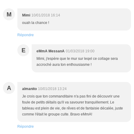
M
Mimi
10/01/2018 16:14
ouah la chance !
Répondre
E
eMmA MessanA
01/03/2018 19:00
Mimi, j'espère que le mur sur leqel ce collage sera
accroché aura ton enthousiasme !
A
almanito
10/01/2018 13:24
Je crois que ton commanditaire n'a pas fini de découvrir une
foule de petits détails qu'il va savourer tranquillement. Le
tableau est plein de vie, de rêves et de fantaisie décalée, juste
comme l'était le groupe culte. Bravo eMmA!
Répondre