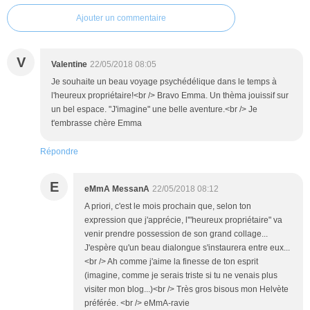
Ajouter un commentaire
V
Valentine
22/05/2018 08:05
Je souhaite un beau voyage psychédélique dans le temps à
l'heureux propriétaire!<br /> Bravo Emma. Un thèma jouissif sur
un bel espace. "J'imagine" une belle aventure.<br /> Je
t'embrasse chère Emma
Répondre
E
eMmA MessanA
22/05/2018 08:12
A priori, c'est le mois prochain que, selon ton
expression que j'apprécie, l'"heureux propriétaire" va
venir prendre possession de son grand collage...
J'espère qu'un beau dialongue s'instaurera entre eux...
<br /> Ah comme j'aime la finesse de ton esprit
(imagine, comme je serais triste si tu ne venais plus
visiter mon blog...)<br /> Très gros bisous mon Helvète
préférée. <br /> eMmA-ravie