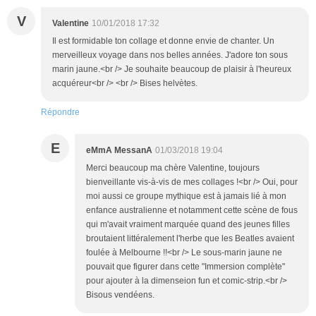
V
Valentine
10/01/2018 17:32
Il est formidable ton collage et donne envie de chanter. Un
merveilleux voyage dans nos belles années. J'adore ton sous
marin jaune.<br /> Je souhaite beaucoup de plaisir à l'heureux
acquéreur<br /> <br /> Bises helvètes.
Répondre
E
eMmA MessanA
01/03/2018 19:04
Merci beaucoup ma chère Valentine, toujours
bienveillante vis-à-vis de mes collages !<br /> Oui, pour
moi aussi ce groupe mythique est à jamais lié à mon
enfance australienne et notamment cette scène de fous
qui m'avait vraiment marquée quand des jeunes filles
broutaient littéralement l'herbe que les Beatles avaient
foulée à Melbourne !!<br /> Le sous-marin jaune ne
pouvait que figurer dans cette "Immersion complète"
pour ajouter à la dimenseion fun et comic-strip.<br />
Bisous vendéens.