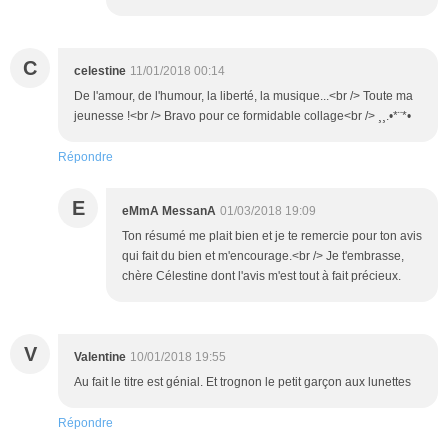
C
celestine
11/01/2018 00:14
De l'amour, de l'humour, la liberté, la musique...<br /> Toute ma
jeunesse !<br /> Bravo pour ce formidable collage<br /> ¸¸.•*¨*•
Répondre
E
eMmA MessanA
01/03/2018 19:09
Ton résumé me plait bien et je te remercie pour ton avis
qui fait du bien et m'encourage.<br /> Je t'embrasse,
chère Célestine dont l'avis m'est tout à fait précieux.
V
Valentine
10/01/2018 19:55
Au fait le titre est génial. Et trognon le petit garçon aux lunettes
Répondre