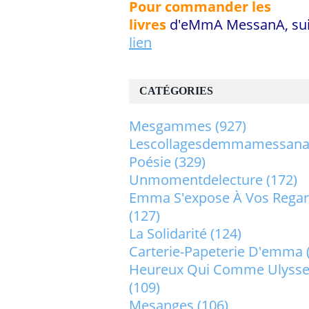
Pour commander les
livres
d'eMmA MessanA, sui
lien
CATÉGORIES
Mesgammes
(927)
Lescollagesdemmamessan
Poésie
(329)
Unmomentdelecture
(172)
Emma S'expose À Vos Rega
(127)
La Solidarité
(124)
Carterie-Papeterie D'emma
Heureux Qui Comme Ulysse.
(109)
Mesanges
(106)