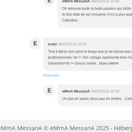
E
eMmA MessanA
08/05/2018 10:46
On retrouve toute la belle passion qui brûl
le don total de soi s'incarne. Il n'y a plus q
Célestine.
E
erato
06/05/2018 18:55
Tout à fait je vois ainsi le tango que je ne danse pa
professionnels.<br /> Ton collage représente bien l'amo
l'abandon!<br /> Douce soirée , bises eMmA
Répondre
E
eMmA MessanA
08/05/2018 10:59
Un pas en avant, deux pas en arrière... Cela
d'eMmA MessanA © eMmA MessanA 2025 - Héber