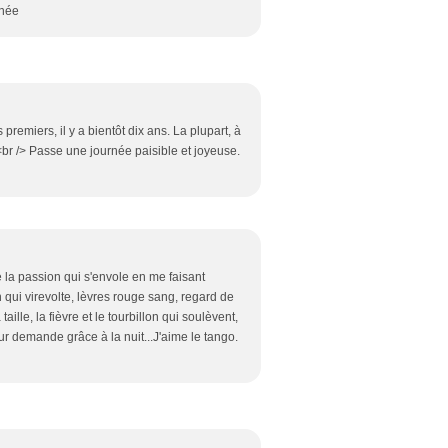
rnée
 premiers, il y a bientôt dix ans. La plupart, à
br /> Passe une journée paisible et joyeuse.
 la passion qui s'envole en me faisant
n qui virevolte, lèvres rouge sang, regard de
taille, la fièvre et le tourbillon qui soulèvent,
our demande grâce à la nuit...J'aime le tango.