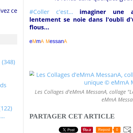
vez ce
#Coller c'est...
imaginer une
lentement se noie dans l'oubli
d'
flous...
e
m
essa
n
M
A
M
A
a
(348)
rds
Les Collages d'eMmA MessanA, collage "L
eMmA Messa
(122)
..
PARTAGER CET ARTICLE
Repost
0