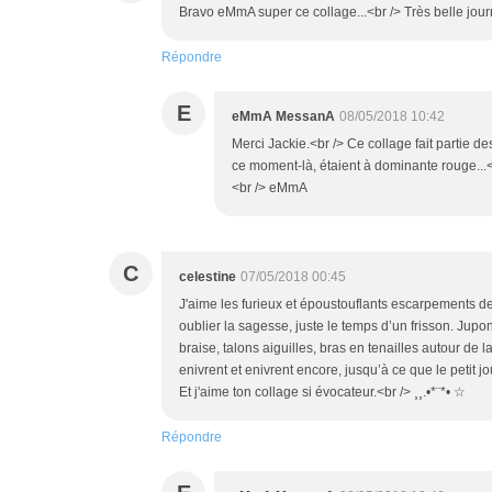
Bravo eMmA super ce collage...<br /> Très belle jou
Répondre
E
eMmA MessanA
08/05/2018 10:42
Merci Jackie.<br /> Ce collage fait partie des
ce moment-là, étaient à dominante rouge...<
<br /> eMmA
C
celestine
07/05/2018 00:45
J'aime les furieux et époustouflants escarpements de
oublier la sagesse, juste le temps d’un frisson. Jupo
braise, talons aiguilles, bras en tenailles autour de la 
enivrent et enivrent encore, jusqu’à ce que le petit j
Et j'aime ton collage si évocateur.<br /> ¸¸.•*¨*• ☆
Répondre