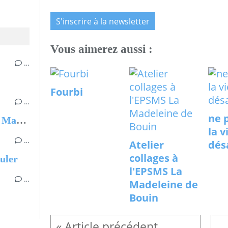
S'inscrire à la newsletter
Vous aimerez aussi :
…
Fourbi
…
ne p
Atelier collages à l'EPSMS La Madeleine de Bouin
la v
…
Atelier
dés
collages à
culer
l'EPSMS La
…
Madeleine de
Bouin