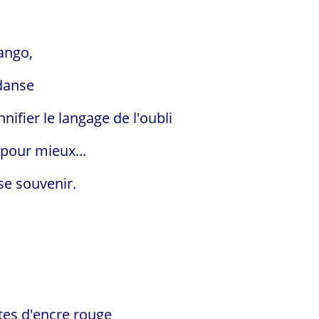
tango,
danse
e langage de l'oubli
r mieux...
nir.
 d'encre rouge