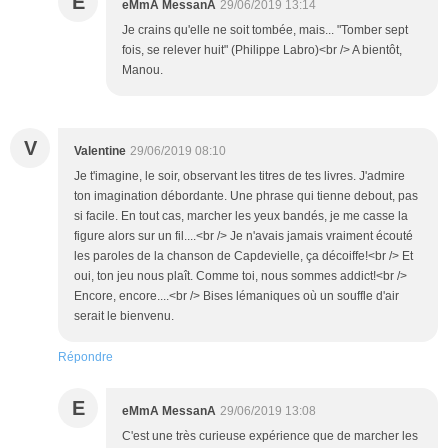
E
eMmA MessanA
29/06/2019 13:14
Je crains qu'elle ne soit tombée, mais... "Tomber sept
fois, se relever huit" (Philippe Labro)<br /> A bientôt,
Manou.
V
Valentine
29/06/2019 08:10
Je t'imagine, le soir, observant les titres de tes livres. J'admire
ton imagination débordante. Une phrase qui tienne debout, pas
si facile. En tout cas, marcher les yeux bandés, je me casse la
figure alors sur un fil....<br /> Je n'avais jamais vraiment écouté
les paroles de la chanson de Capdevielle, ça décoiffe!<br /> Et
oui, ton jeu nous plaît. Comme toi, nous sommes addict!<br />
Encore, encore....<br /> Bises lémaniques où un souffle d'air
serait le bienvenu.
Répondre
E
eMmA MessanA
29/06/2019 13:08
C'est une très curieuse expérience que de marcher les