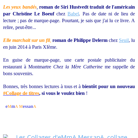
Les yeux bandés
,
roman de Siri Hustvedt traduit de l'américain
par Christine Le Boeuf
chez
Babel
. Pas de date ni de lieu de
lecture ; pas de marque-page. Pourtant, je sais que j'ai lu ce livre. A
relire, peut-être...
Elle marchait sur un fil
,
roman de Philippe Delerm
chez
Seuil
, lu
en juin 2014 à Paris XIème.
En guise de marque-page, une carte postale publicitaire du
restaurant à Montmartre
Chez la Mère Catherine
me rappelle de
bons souvenirs.
Bonnes, très bonnes lectures à tous et à
bientôt pour un nouveau
#Collage de titres
, si vous le voulez bien
!
e
m
essan
M
A
M
A