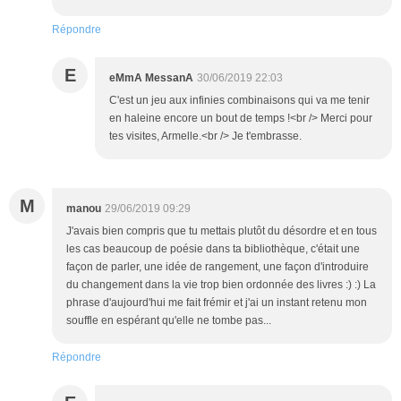
Répondre
E
eMmA MessanA
30/06/2019 22:03
C'est un jeu aux infinies combinaisons qui va me tenir
en haleine encore un bout de temps !<br /> Merci pour
tes visites, Armelle.<br /> Je t'embrasse.
M
manou
29/06/2019 09:29
J'avais bien compris que tu mettais plutôt du désordre et en tous
les cas beaucoup de poésie dans ta bibliothèque, c'était une
façon de parler, une idée de rangement, une façon d'introduire
du changement dans la vie trop bien ordonnée des livres :) :) La
phrase d'aujourd'hui me fait frémir et j'ai un instant retenu mon
souffle en espérant qu'elle ne tombe pas...
Répondre