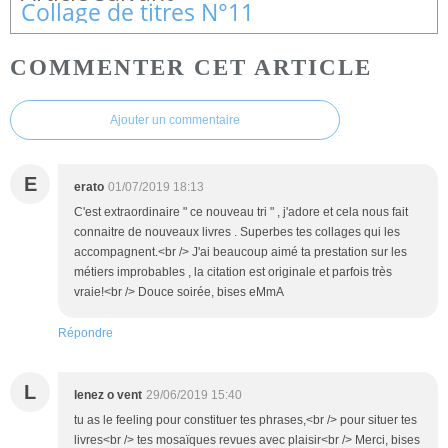
Collage de titres N°11
COMMENTER CET ARTICLE
Ajouter un commentaire
E
erato
01/07/2019 18:13
C'est extraordinaire " ce nouveau tri " , j'adore et cela nous fait
connaitre de nouveaux livres . Superbes tes collages qui les
accompagnent.<br /> J'ai beaucoup aimé ta prestation sur les
métiers improbables , la citation est originale et parfois très
vraie!<br /> Douce soirée, bises eMmA
Répondre
L
lenez o vent
29/06/2019 15:40
tu as le feeling pour constituer tes phrases,<br /> pour situer tes
livres<br /> tes mosaïques revues avec plaisir<br /> Merci, bises