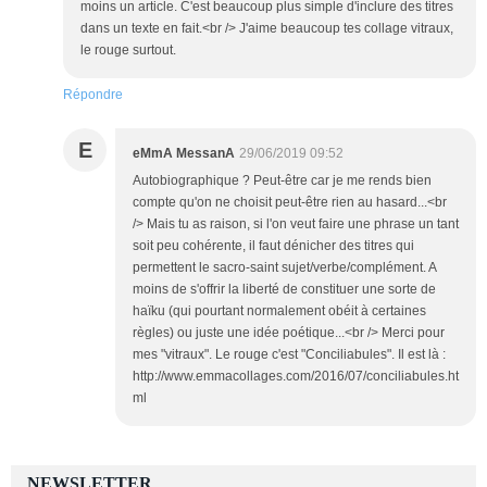
moins un article. C'est beaucoup plus simple d'inclure des titres
dans un texte en fait.<br /> J'aime beaucoup tes collage vitraux,
le rouge surtout.
Répondre
E
eMmA MessanA
29/06/2019 09:52
Autobiographique ? Peut-être car je me rends bien
compte qu'on ne choisit peut-être rien au hasard...<br
/> Mais tu as raison, si l'on veut faire une phrase un tant
soit peu cohérente, il faut dénicher des titres qui
permettent le sacro-saint sujet/verbe/complément. A
moins de s'offrir la liberté de constituer une sorte de
haïku (qui pourtant normalement obéit à certaines
règles) ou juste une idée poétique...<br /> Merci pour
mes "vitraux". Le rouge c'est "Conciliabules". Il est là :
http://www.emmacollages.com/2016/07/conciliabules.ht
ml
NEWSLETTER