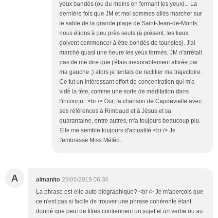
yeux bandés (ou du moins en fermant les yeux)... La
dernière fois que JM et moi sommes allés marcher sur
le sable de la grande plage de Saint-Jean-de-Monts,
nous étions à peu près seuls (à présent, les lieux
doivent commencer à être bondés de touristes). J'ai
marché quasi une heure les yeux fermés. JM n'arrêtait
pas de me dire que j'étais inexorablement attirée par
ma gauche ;) alors je tentais de rectifier ma trajectoire.
Ce fut un intéressant effort de concentration qui m'a
vidé la tête, comme une sorte de méditation dans
l'inconnu...<br /> Oui, la chanson de Capdevielle avec
ses références à Rimbaud et à Jésus et sa
quarantaine, entre autres, m'a toujours beaucoup plu.
Elle me semble toujours d'actualité.<br /> Je
t'embrasse Miss Météo.
A
almanito
29/06/2019 06:36
La phrase est-elle auto biographique? <br /> Je m'aperçois que
ce n'est pas si facile de trouver une phrase cohérente étant
donné que peut de titres contiennent un sujet et un verbe ou au