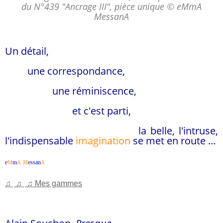
du N°439 "Ancrage III", pièce unique © eMmA
MessanA
Un détail,
une correspondance,
une réminiscence,
et c'est parti,
la belle, l'intruse,
l'indispensable
imagination
se met en route ...
e
m
essan
M
A
M
A
♫
♫
♫
Mes gammes