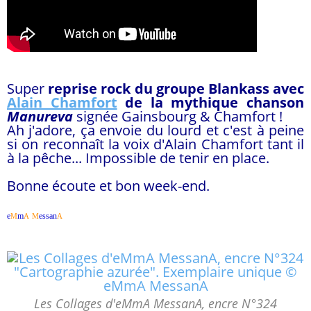
Super
reprise rock du groupe Blankass avec
Alain Chamfort
de la mythique chanson
Manureva
signée Gainsbourg & Chamfort !
Ah j'adore, ça envoie du lourd et c'est à peine
si on reconnaît la voix d'Alain Chamfort tant il
à la pêche... Impossible de tenir en place.
Bonne écoute et bon week-end.
e
m
essan
M
A
M
A
Les Collages d'eMmA MessanA, encre N°324