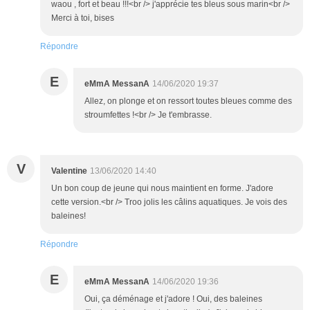
waou , fort et beau !!!<br /> j'apprécie tes bleus sous marin<br />
Merci à toi, bises
Répondre
E
eMmA MessanA
14/06/2020 19:37
Allez, on plonge et on ressort toutes bleues comme des
stroumfettes !<br /> Je t'embrasse.
V
Valentine
13/06/2020 14:40
Un bon coup de jeune qui nous maintient en forme. J'adore
cette version.<br /> Troo jolis les câlins aquatiques. Je vois des
baleines!
Répondre
E
eMmA MessanA
14/06/2020 19:36
Oui, ça déménage et j'adore ! Oui, des baleines