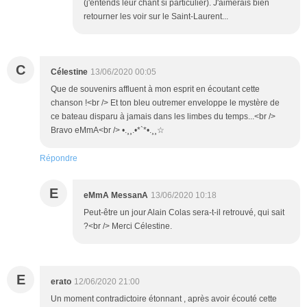
(j'entends leur chant si particulier). J'aimerais bien
retourner les voir sur le Saint-Laurent...
C
Célestine
13/06/2020 00:05
Que de souvenirs affluent à mon esprit en écoutant cette
chanson !<br /> Et ton bleu outremer enveloppe le mystère de
ce bateau disparu à jamais dans les limbes du temps...<br />
Bravo eMmA<br /> •.¸¸.•*`*•.¸¸☆
Répondre
E
eMmA MessanA
13/06/2020 10:18
Peut-être un jour Alain Colas sera-t-il retrouvé, qui sait
?<br /> Merci Célestine.
E
erato
12/06/2020 21:00
Un moment contradictoire étonnant , après avoir écouté cette