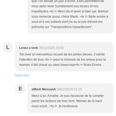
que l’on décide un jour d’écrire. Elles permettent de
nous aider lever humblement nos doutes et nos
inquiétudes.<br /> Merci de m’avoir si bien lue. Maman
vous remercie aussi, chère Marie. <br /> Belle année à
vous et à vos enfants dont j'ai eu la joie d'écrire les
prénoms sur "Transpositions hasardeuses".
L
Lenez o vent
30/12/2020 20:04
Ton livre un merveilleux recueil de tes perles bleues, il mérite
l'attention de tous,<br /> pour la richesse de ton amour pour ta
maman, il fait chaud au cœur beaucoup<br /> Bises Emma
Répondre
E
eMmA MessanA
30/12/2020 21:15
Merci à toi, Armelle. Je suis heureuse de te compter
parmi les lecteurs de mon livre. Maman de là-haut
nous sourit...<br /> Je t'embrasse.