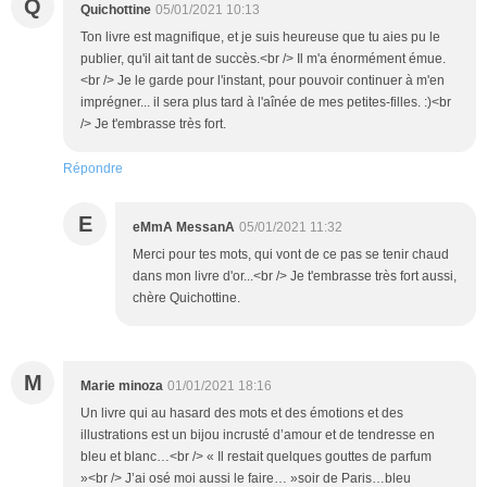
Q
Quichottine
05/01/2021 10:13
Ton livre est magnifique, et je suis heureuse que tu aies pu le
publier, qu'il ait tant de succès.<br /> Il m'a énormément émue.
<br /> Je le garde pour l'instant, pour pouvoir continuer à m'en
imprégner... il sera plus tard à l'aînée de mes petites-filles. :)<br
/> Je t'embrasse très fort.
Répondre
E
eMmA MessanA
05/01/2021 11:32
Merci pour tes mots, qui vont de ce pas se tenir chaud
dans mon livre d'or...<br /> Je t'embrasse très fort aussi,
chère Quichottine.
M
Marie minoza
01/01/2021 18:16
Un livre qui au hasard des mots et des émotions et des
illustrations est un bijou incrusté d’amour et de tendresse en
bleu et blanc…<br /> « Il restait quelques gouttes de parfum
»<br /> J’ai osé moi aussi le faire… »soir de Paris…bleu