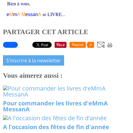
Bien à vous,
se LIVRE...
e
M
m
A
M
essa
n
A
PARTAGER CET ARTICLE
Repost
0
S'inscrire à la newsletter
Vous aimerez aussi :
Pour commander les livres d'eMmA
MessanA
A l'occasion des fêtes de fin d'année