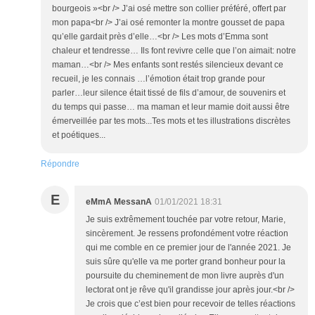
bourgeois »<br /> J’ai osé mettre son collier préféré, offert par
mon papa<br /> J’ai osé remonter la montre gousset de papa
qu’elle gardait près d’elle…<br /> Les mots d’Emma sont
chaleur et tendresse… Ils font revivre celle que l’on aimait: notre
maman…<br /> Mes enfants sont restés silencieux devant ce
recueil, je les connais …l’émotion était trop grande pour
parler…leur silence était tissé de fils d’amour, de souvenirs et
du temps qui passe… ma maman et leur mamie doit aussi être
émerveillée par tes mots...Tes mots et tes illustrations discrètes
et poétiques...
Répondre
E
eMmA MessanA
01/01/2021 18:31
Je suis extrêmement touchée par votre retour, Marie,
sincèrement. Je ressens profondément votre réaction
qui me comble en ce premier jour de l'année 2021. Je
suis sûre qu'elle va me porter grand bonheur pour la
poursuite du cheminement de mon livre auprès d'un
lectorat ont je rêve qu'il grandisse jour après jour.<br />
Je crois que c’est bien pour recevoir de telles réactions