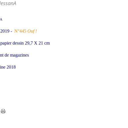
MessanA
nA
 2019 -
N°445
Ouf !
r papier dessin 29,7 X 21 cm
nt de magazines
kine 2018