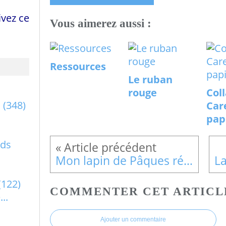
vez ce
Vous aimerez aussi :
Ressources
Le ruban
rouge
Col
a
(348)
Car
pap
rds
Mon lapin de Pâques régressif
(122)
COMMENTER CET ARTICL
..
Ajouter un commentaire