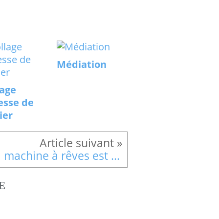
Médiation
lage
esse de
ier
La machine à rêves est repartie
E