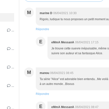
M
marine D
06/04/2021 10:30
Rigolo, ludique tu nous proposes un petit moment au
Répondre
…
E
eMmA MessanA
06/04/2021 17:15
…
Je trouve cette ouevre inépuisable, même si
suivre son auteur et sa fantasque Alice.
…
M
manou
06/04/2021 08:45
Ta série "Alice" est adorable bien entendu...Me voilà 
à un autre monde...Bisous
…
Répondre
E
eMmA MessanA
06/04/2021 08:47
…