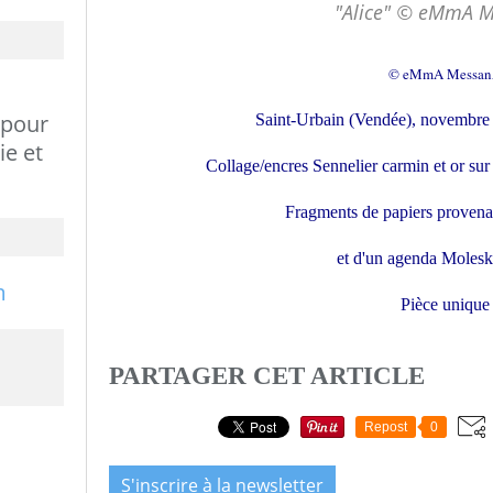
"Alice" © eMmA 
© eMmA Messa
 pour
Saint-Urbain (Vendée), novembre
ie et
Collage/encres Sennelier carmin et or su
Fragments de papiers provena
et d'un agenda Moles
Pièce unique
PARTAGER CET ARTICLE
Repost
0
S'inscrire à la newsletter