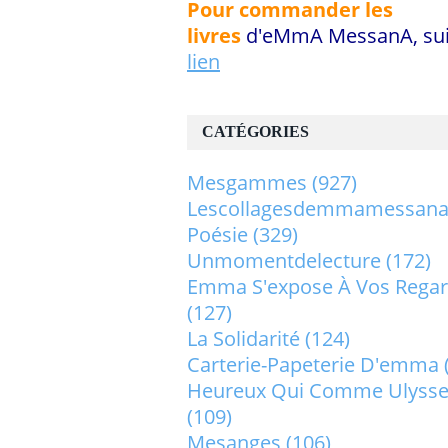
Pour commander les
livres
d'eMmA MessanA, sui
lien
CATÉGORIES
Mesgammes
(927)
Lescollagesdemmamessan
Poésie
(329)
Unmomentdelecture
(172)
Emma S'expose À Vos Rega
(127)
La Solidarité
(124)
Carterie-Papeterie D'emma
Heureux Qui Comme Ulysse.
(109)
Mesanges
(106)