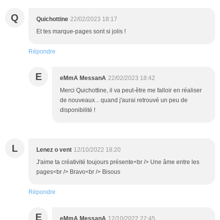
Q
Quichottine
22/02/2023 18:17
Et tes marque-pages sont si jolis !
Répondre
E
eMmA MessanA
22/02/2023 18:42
Merci Quichottine, il va peut-être me falloir en réaliser
de nouveaux... quand j'aurai retrouvé un peu de
disponibilité !
L
Lenez o vent
12/10/2022 18:20
J'aime ta créativité toujours présente<br /> Une âme entre les
pages<br /> Bravo<br /> Bisous
Répondre
E
eMmA MessanA
12/10/2022 22:45