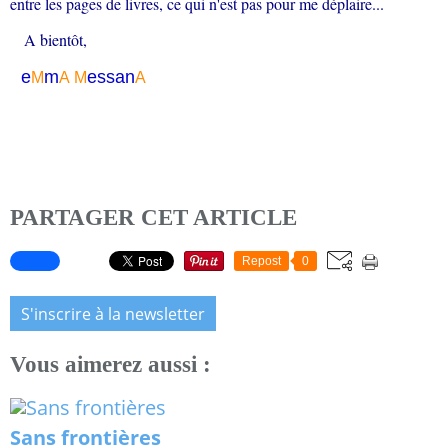
entre les pages de livres, ce qui n'est pas pour me déplaire...
A bientôt,
e
m
essa
n
M
A
M
A
PARTAGER CET ARTICLE
Repost
0
S'inscrire à la newsletter
Vous aimerez aussi :
Sans frontières