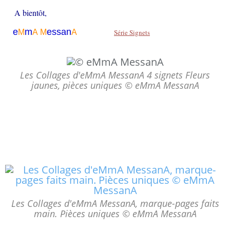
A bientôt,
e
m
essa
n
M
A
M
A
Série Signets
Les Collages d'eMmA MessanA 4 signets Fleurs
jaunes, pièces uniques © eMmA MessanA
Les Collages d'eMmA MessanA, marque-pages faits
main. Pièces uniques © eMmA MessanA