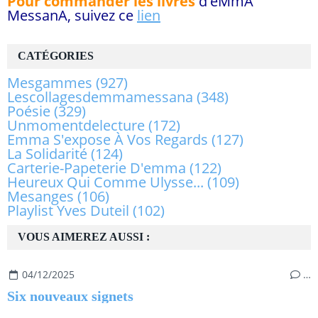
Pour commander les livres
d'eMmA
MessanA, suivez ce
lien
CATÉGORIES
Mesgammes
(927)
Lescollagesdemmamessana
(348)
Poésie
(329)
Unmomentdelecture
(172)
Emma S'expose À Vos Regards
(127)
La Solidarité
(124)
Carterie-Papeterie D'emma
(122)
Heureux Qui Comme Ulysse...
(109)
Mesanges
(106)
Playlist Yves Duteil
(102)
VOUS AIMEREZ AUSSI :
04/12/2025
…
Six nouveaux signets