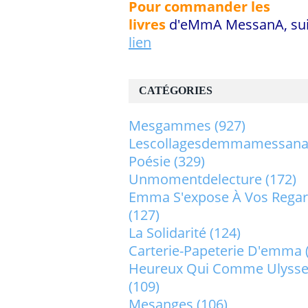
Pour commander les
livres
d'eMmA MessanA, sui
lien
CATÉGORIES
Mesgammes
(927)
Lescollagesdemmamessan
Poésie
(329)
Unmomentdelecture
(172)
Emma S'expose À Vos Rega
(127)
La Solidarité
(124)
Carterie-Papeterie D'emma
Heureux Qui Comme Ulysse.
(109)
Mesanges
(106)