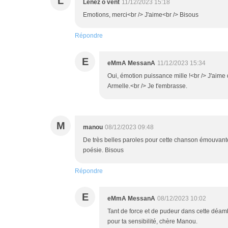
L
Lenez o vent
11/12/2023 15:18
Emotions, merci<br /> J'aime<br /> Bisous
Répondre
E
eMmA MessanA
11/12/2023 15:34
Oui, émotion puissance mille !<br /> J'aime 
Armelle.<br /> Je t'embrasse.
M
manou
08/12/2023 09:48
De très belles paroles pour cette chanson émouvant
poésie. Bisous
Répondre
E
eMmA MessanA
08/12/2023 10:02
Tant de force et de pudeur dans cette déambu
pour ta sensibilité, chère Manou.