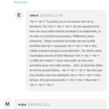
Répondre
E
eMmA
11/05/2011 22:44
<br /> <br /> Tu parles, tu en es encore loin de la
trentaine, Flo !<br /> <br /> <br /> Je me souviens très
bien de vous petits mômes braillant à la maternelle, je
ne sais ni comment ni pourquoi, "Mittérand, peau
d'hareng". J'étais vraiment écroulée de voir la tête
horrifiée des<br /> passants.<br /> <br /> <br /> Oui,
c'était vraiment sympa la nuit dernière. J'ai même aimé
l'animation électro d'Ariel Wizman !<br /> <br /> <br />
La fête des mères ? Sans mon petit, ce sera une
première pour moi cette année.... Bon, je tâcherai d'être
en forme quand même...<br /> <br /> <br /> Ne sois pas
trop sévère avec tes étudiants.<br /> <br /> <br /> Gros
bisous, très gros bisous<br /> <br /> <br /> Mum<br />
<br /> <br /> <br />
M
mighe
11/05/2011 10:12