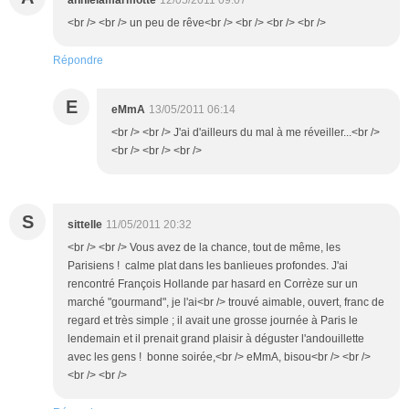
annielamarmotte
12/05/2011 09:07
<br /> <br /> un peu de rêve<br /> <br /> <br /> <br />
Répondre
E
eMmA
13/05/2011 06:14
<br /> <br /> J'ai d'ailleurs du mal à me réveiller...<br />
<br /> <br /> <br />
S
sittelle
11/05/2011 20:32
<br /> <br /> Vous avez de la chance, tout de même, les
Parisiens ! calme plat dans les banlieues profondes. J'ai
rencontré François Hollande par hasard en Corrèze sur un
marché "gourmand", je l'ai<br /> trouvé aimable, ouvert, franc de
regard et très simple ; il avait une grosse journée à Paris le
lendemain et il prenait grand plaisir à déguster l'andouillette
avec les gens ! bonne soirée,<br /> eMmA, bisou<br /> <br />
<br /> <br />