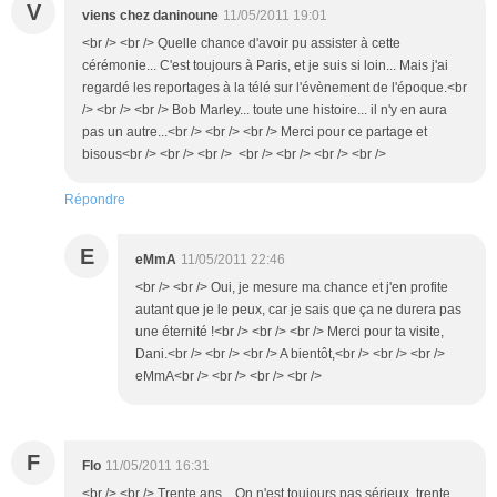
V
viens chez daninoune
11/05/2011 19:01
<br /> <br /> Quelle chance d'avoir pu assister à cette
cérémonie... C'est toujours à Paris, et je suis si loin... Mais j'ai
regardé les reportages à la télé sur l'évènement de l'époque.<br
/> <br /> <br /> Bob Marley... toute une histoire... il n'y en aura
pas un autre...<br /> <br /> <br /> Merci pour ce partage et
bisous<br /> <br /> <br /> <br /> <br /> <br /> <br />
Répondre
E
eMmA
11/05/2011 22:46
<br /> <br /> Oui, je mesure ma chance et j'en profite
autant que je le peux, car je sais que ça ne durera pas
une éternité !<br /> <br /> <br /> Merci pour ta visite,
Dani.<br /> <br /> <br /> A bientôt,<br /> <br /> <br />
eMmA<br /> <br /> <br /> <br />
F
Flo
11/05/2011 16:31
<br /> <br /> Trente ans... On n'est toujours pas sérieux, trente