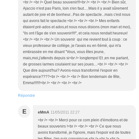
<br /> <br /> Quel beau souvenir!!!<br /> <br /> <br /> Bien sûr,
Ajaccio n'est pas Paris, loin s'en faut.....Mais il y avait sûrement
autant de joie et de bonheur...Pas de spectacle...mais c'est nous
qui avons fait le spectacle:<br /> <br /> <br /> Mes enfants
étaient pré-ados et ados,et nous nous disions (mon mari et moi),
"ils ont l'âge de s'en souvenir!!!!", et cela nous rendait heureux!
<br /> <br /> <br /> Un souvenir qui me revient tout à coup : ce
vieux professeur de collège, je l'avais eu en 6èmè, qui m'a
embrassée en me disant "Vous, vous êtes jeune,
mais,moi,j'attends depuis si<br /> longtemps! Et ,en me parlant,
de grosses larmes coulaient sur ses joues....<br /> <br /> <br />
Que dire aujourd'hui? Avons-nous transformé l'espoir en
espérance????<br /> <br /> <br /> Bon lendemain de fête,
Emma!!!!!!!<br /> <br /> <br /> <br />
Répondre
E
eMmA
11/05/2011 22:27
<br /> <br /> Merci pour ce com plein d'émotions et de
beaux souvenirs !<br /> <br /> <br /> Ce que nous
avons transformé, je l'ignore, mais l'espoir est de toutes
les fêtes, j'en suis convaincue.<br /> <br /> <br />