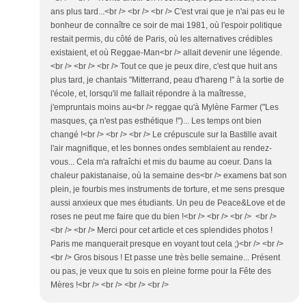
ans plus tard...<br /> <br /> <br /> C'est vrai que je n'ai pas eu le
bonheur de connaître ce soir de mai 1981, où l'espoir politique
restait permis, du côté de Paris, où les alternatives crédibles
existaient, et où Reggae-Man<br /> allait devenir une légende.
<br /> <br /> <br /> Tout ce que je peux dire, c'est que huit ans
plus tard, je chantais "Mitterrand, peau d'hareng !" à la sortie de
l'école, et, lorsqu'il me fallait répondre à la maîtresse,
j'empruntais moins au<br /> reggae qu'à Mylène Farmer ("Les
masques, ça n'est pas esthétique !")... Les temps ont bien
changé !<br /> <br /> <br /> Le crépuscule sur la Bastille avait
l'air magnifique, et les bonnes ondes semblaient au rendez-
vous... Cela m'a rafraîchi et mis du baume au coeur. Dans la
chaleur pakistanaise, où la semaine des<br /> examens bat son
plein, je fourbis mes instruments de torture, et me sens presque
aussi anxieux que mes étudiants. Un peu de Peace&Love et de
roses ne peut me faire que du bien !<br /> <br /> <br /> <br />
<br /> <br /> Merci pour cet article et ces splendides photos !
Paris me manquerait presque en voyant tout cela ;)<br /> <br />
<br /> Gros bisous ! Et passe une très belle semaine... Présent
ou pas, je veux que tu sois en pleine forme pour la Fête des
Mères !<br /> <br /> <br /> <br />