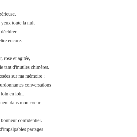
périeuse,
yeux toute la nuit
s déchirer
elire encore.
, rose et agitée,
de tant d'inutiles chimères.
posées sur ma mémoire ;
bourdonnantes conversations
loin en loin.
ignent dans mon coeur.
 bonheur confidentiel.
 d'impalpables partages