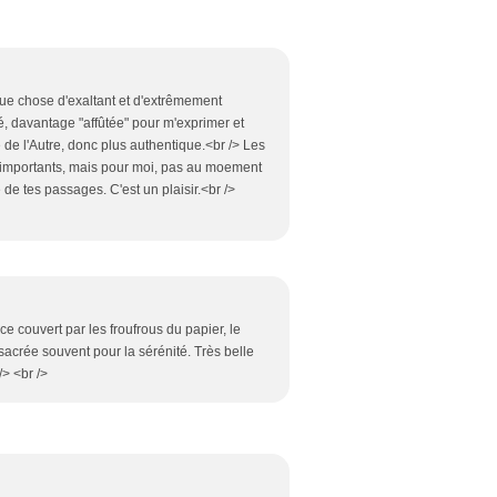
elque chose d'exaltant et d'extrêmement
ité, davantage "affûtée" pour m'exprimer et
e de l'Autre, donc plus authentique.<br /> Les
i importants, mais pour moi, pas au moement
 de tes passages. C'est un plaisir.<br />
ce couvert par les froufrous du papier, le
acrée souvent pour la sérénité. Très belle
/> <br />