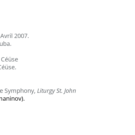
uba.
Céüse.
ate Symphony,
Liturgy St. John
maninov).