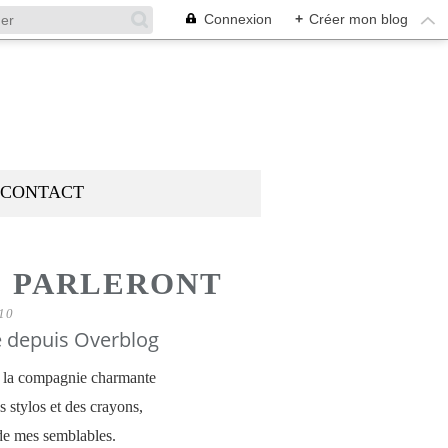
Connexion
+
Créer mon blog
CONTACT
S PARLERONT
10
é depuis Overblog
er la compagnie charmante
es stylos et des crayons,
de mes semblables.