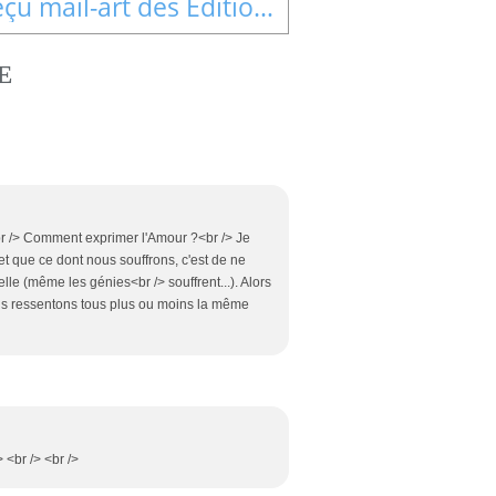
Reçu mail-art des Editions du Puits de Roulle
E
<br /> Comment exprimer l'Amour ?<br /> Je
et que ce dont nous souffrons, c'est de ne
elle (même les génies<br /> souffrent...). Alors
e nous ressentons tous plus ou moins la même
 <br /> <br />