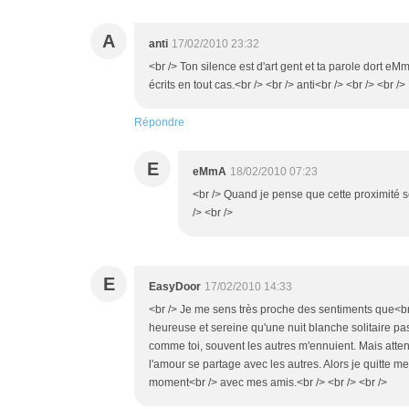
A
anti
17/02/2010 23:32
<br /> Ton silence est d'art gent et ta parole dort eM
écrits en tout cas.<br /> <br /> anti<br /> <br /> <br />
Répondre
E
eMmA
18/02/2010 07:23
<br /> Quand je pense que cette proximité s
/> <br />
E
EasyDoor
17/02/2010 14:33
<br /> Je me sens très proche des sentiments que<br
heureuse et sereine qu'une nuit blanche solitaire pass
comme toi, souvent les autres m'ennuient. Mais atten
l'amour se partage avec les autres. Alors je quitte 
moment<br /> avec mes amis.<br /> <br /> <br />