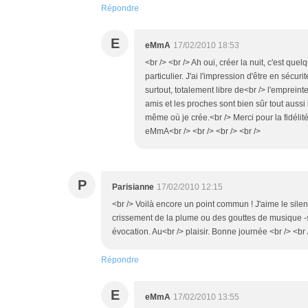
Répondre
E
eMmA
17/02/2010 18:53
<br /> <br /> Ah oui, créer la nuit, c'est qu
particulier. J'ai l'impression d'être en sécur
surtout, totalement libre de<br /> l'empreint
amis et les proches sont bien sûr tout auss
même où je crée.<br /> Merci pour la fidélité
eMmA<br /> <br /> <br /> <br />
P
Parisianne
17/02/2010 12:15
<br /> Voilà encore un point commun ! J'aime le silen
crissement de la plume ou des gouttes de musique -s
évocation. Au<br /> plaisir. Bonne journée <br /> <br 
Répondre
E
eMmA
17/02/2010 13:55