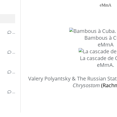
eMmA
…
Bambous à C
eMmA
…
La cascade de 
eMmA.
…
Valery Polyantsky & The Russian St
Chrysostom
(Rach
…