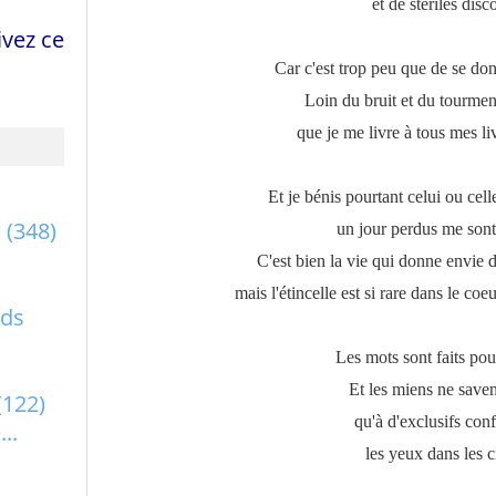
et de stériles disc
vez ce
Car c'est trop peu que de se don
Loin du bruit et du tourment
que je me livre à tous mes livr
Et je bénis pourtant celui ou cel
a
(348)
un jour perdus me sont
C'est bien la vie qui donne envie d
mais l'étincelle est si rare dans le coeu
rds
Les mots sont faits pour
Et les miens ne saven
(122)
qu'à d'exclusifs conf
..
les yeux dans les c