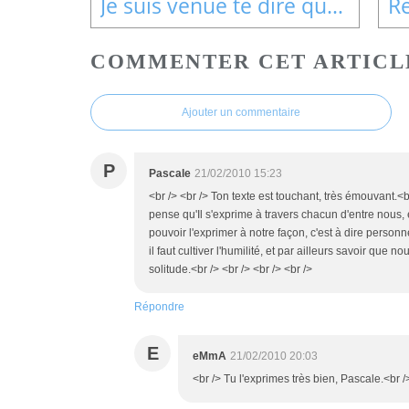
Je suis venue te dire que le mail-art...
COMMENTER CET ARTICL
Ajouter un commentaire
P
Pascale
21/02/2010 15:23
<br /> <br /> Ton texte est touchant, très émouvant.
pense qu'Il s'exprime à travers chacun d'entre nous, 
pouvoir l'exprimer à notre façon, c'est à dire personn
il faut cultiver l'humilité, et par ailleurs savoir qu
solitude.<br /> <br /> <br /> <br />
Répondre
E
eMmA
21/02/2010 20:03
<br /> Tu l'exprimes très bien, Pascale.<br />