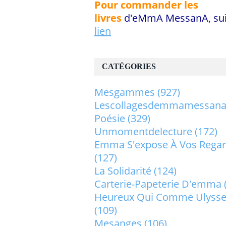
Pour commander les
livres
d'eMmA MessanA, sui
lien
CATÉGORIES
Mesgammes
(927)
Lescollagesdemmamessan
Poésie
(329)
Unmomentdelecture
(172)
Emma S'expose À Vos Rega
(127)
La Solidarité
(124)
Carterie-Papeterie D'emma
Heureux Qui Comme Ulysse.
(109)
Mesanges
(106)