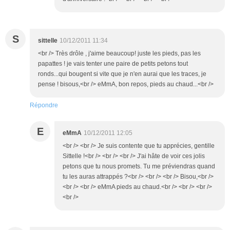
S
sittelle
10/12/2011 11:34
<br /> Très drôle , j'aime beaucoup! juste les pieds, pas les
papattes ! je vais tenter une paire de petits petons tout
ronds...qui bougent si vite que je n'en aurai que les traces, je
pense ! bisous,<br /> eMmA, bon repos, pieds au chaud...<br />
Répondre
E
eMmA
10/12/2011 12:05
<br /> <br /> Je suis contente que tu apprécies, gentille
Sittelle !<br /> <br /> <br /> J'ai hâte de voir ces jolis
petons que tu nous promets. Tu me préviendras quand
tu les auras attrappés ?<br /> <br /> <br /> Bisou,<br />
<br /> <br /> eMmA pieds au chaud.<br /> <br /> <br />
<br />