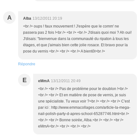
A
Alba
13/12/2011 20:19
<br /> oups ! faux mouvement ! J'espère que le comm' ne
passera pas 2 fois !<br /> <br /> <br /> J'disais quoi moi ? Ah oui!
J'disais: "bienvenue dans la communauté du ripaton à tous les
étages, et que j'aimais bien cette jolie rosace. Et bravo pour la
pose du vernis <br /> <br /> <br /> A bientôt<br />
Répondre
E
eMmA
13/12/2011 20:49
<br /> <br /> Pas de problème pour le doublon !<br />
<br /> <br /> Et en matière de pose de vernis, je suis
une spécialiste. Tu veux voir ?<br /> <br /> <br /> C'est
par ici : http://www.emmacollages.com/article-la-mega-
nail-polish-party-d-apres-school-65287746.html<br />
<br /> <br /> Bonne soirée, Alba.<br /> <br /> <br />
eMmA<br /> <br /> <br /> <br />