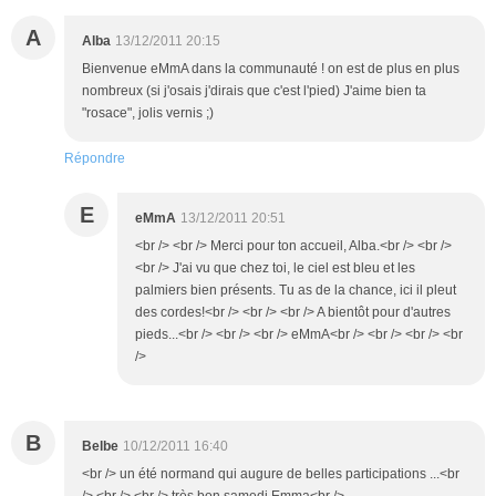
A
Alba
13/12/2011 20:15
Bienvenue eMmA dans la communauté ! on est de plus en plus
nombreux (si j'osais j'dirais que c'est l'pied) J'aime bien ta
"rosace", jolis vernis ;)
Répondre
E
eMmA
13/12/2011 20:51
<br /> <br /> Merci pour ton accueil, Alba.<br /> <br />
<br /> J'ai vu que chez toi, le ciel est bleu et les
palmiers bien présents. Tu as de la chance, ici il pleut
des cordes!<br /> <br /> <br /> A bientôt pour d'autres
pieds...<br /> <br /> <br /> eMmA<br /> <br /> <br /> <br
/>
B
Belbe
10/12/2011 16:40
<br /> un été normand qui augure de belles participations ...<br