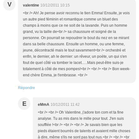
V
valentine
10/12/2011 10:15
<br /> Ah! Je pense avoir reconnu le tien Emma! Ensuite, je vois
un autre pied féminin et romantique comme un bluet des
champs à moins que ce ne soit de la lavande. Puis un homme
grand, vu la taille de<br /> sa chaussure et soigné de la
personne. On pourrait se repoudrer le bout du nez en se mirant
dans sa belle chaussure. Ensuite un homme, ou une femme,
jeune, décontracté mais le tout savamment<br /> orchestré et
enfin, le dernier, ah le dernier: un rêveur, un poète, un qui s'en
fout de quel côté va tomber le lacet......Mais peut-être suis-je
totalement à côté de mes pompes!<br /> <br /> <br /> Bon week-
end chère Emma, je t'embrasse. <br />
Répondre
E
eMmA
10/12/2011 11:42
<br /> <br /> Oh Valentine, j'adore ton com et ta fine
analyse. Tu as mis dans le mille pour tout. J'en suis
soufflée !<br /> <br /> <br /> Je savais bien que les
pieds étaient bourrés de talents et avaient mille choses
à dire, même s'ils ne sont pas tout nus.<br /> <br /> <br