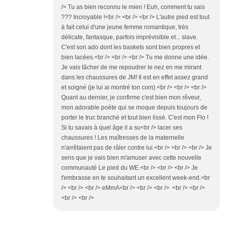
/> Tu as bien reconnu le mien ! Euh, comment tu sais
??? Incroyable !<br /> <br /> <br /> L'autre pied est tout
à fait celui d'une jeune femme romantique, très
délicate, fantasque, parfois imprévisible et... slave.
C'est son ado dont les baskets sont bien propres et
bien lacées.<br /> <br /> <br /> Tu me donne une idée.
Je vais tâcher de me repoudrer le nez en me mirant
dans les chaussures de JM! Il est en effet assez grand
et soigné (je lui ai montré ton com).<br /> <br /> <br />
Quant au dernier, je confirme c'est bien mon rêveur,
mon adorable poète qui se moque depuis toujours de
porter le truc branché et tout bien lissé. C'est mon Flo !
Si tu savais à quel âge il a su<br /> lacer ses
chaussures ! Les maîtresses de la maternelle
n'arrêtaient pas de râler contre lui.<br /> <br /> <br /> Je
sens que je vais bien m'amuser avec cette nouvelle
communauté Le pied du WE.<br /> <br /> <br /> Je
t'embrasse en te souhaitant un excellent week-end.<br
/> <br /> <br /> eMmA<br /> <br /> <br /> <br /> <br />
<br /> <br />