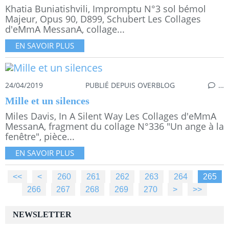
Khatia Buniatishvili, Impromptu N°3 sol bémol
Majeur, Opus 90, D899, Schubert Les Collages
d'eMmA MessanA, collage...
EN SAVOIR PLUS
24/04/2019
PUBLIÉ DEPUIS OVERBLOG
…
Mille et un silences
Miles Davis, In A Silent Way Les Collages d'eMmA
MessanA, fragment du collage N°336 "Un ange à la
fenêtre", pièce...
EN SAVOIR PLUS
<<
<
200
210
220
230
240
250
260
261
262
263
264
265
266
267
268
269
270
280
290
300
400
500
>
>>
NEWSLETTER