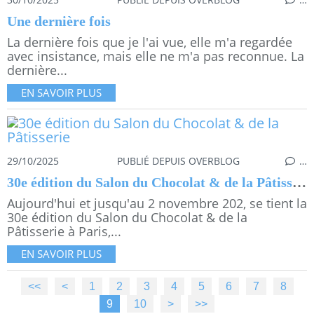
Une dernière fois
La dernière fois que je l'ai vue, elle m'a regardée
avec insistance, mais elle ne m'a pas reconnue. La
dernière...
EN SAVOIR PLUS
29/10/2025
PUBLIÉ DEPUIS OVERBLOG
…
30e édition du Salon du Chocolat & de la Pâtisserie
Aujourd'hui et jusqu'au 2 novembre 202, se tient la
30e édition du Salon du Chocolat & de la
Pâtisserie à Paris,...
EN SAVOIR PLUS
<<
<
1
2
3
4
5
6
7
8
9
10
20
30
40
50
60
>
>>