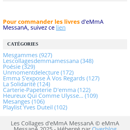
Pour commander les livres
d'eMmA
MessanA, suivez ce
lien
CATÉGORIES
Mesgammes
(927)
Lescollagesdemmamessana
(348)
Poésie
(329)
Unmomentdelecture
(172)
Emma S'expose À Vos Regards
(127)
La Solidarité
(124)
Carterie-Papeterie D'emma
(122)
Heureux Qui Comme Ulysse...
(109)
Mesanges
(106)
Playlist Yves Duteil
(102)
Les Collages d'eMmA MessanA © eMmA
MessanA 2025 - Hébergé par
Overblog