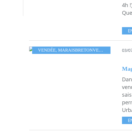
4h !
Que
E
03/0
VENDÉE
,
MARAISBRETONVENDÉEN
Mag
Dan
ven
sais
perm
Urba
E