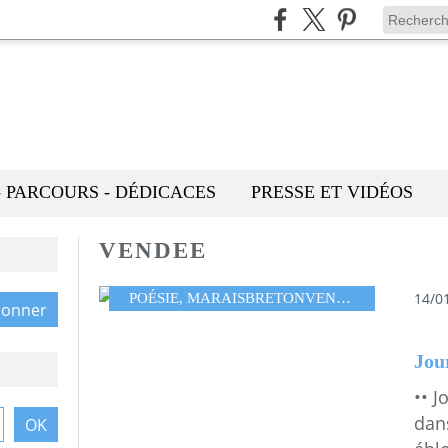
- PARCOURS - DÉDICACES
PRESSE ET VIDÉOS
VENDEE
14/0
POÉSIE
,
MARAISBRETONVENDÉEN
,
VENDÉE
Jou
•• J
dan