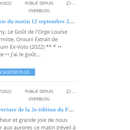
9/2022
PUBLIÉ DEPUIS
…
OVERBLOG
Poésie du matin 12 septembre 2022
ny, Le Goût de l'Orge Louise
mitte, Orouni Extrait de
bum Ex-Voto (2022) ** * ••
e •• J'ai le goût...
N SAVOIR PLUS
7/2022
PUBLIÉ DEPUIS
…
L RÉVEILLONS-NOUS
OVERBLOG
Ouverture de la 2e édition du Festival Réveillons-Nous en Pays de Saint-Jean-de-Monts
heur et grande joie de nous
r aux aurores ce matin (réveil à