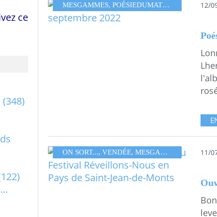
12/0
MESGAMMES
,
POÉSIEDUMATIN
,
VENDÉE
vez ce
Lon
Lher
l'al
rosé
a
(348)
E
rds
11/0
ON SORT...
,
VENDÉE
,
MESGAMMES
,
FESTIVA
(122)
..
Bon
leve