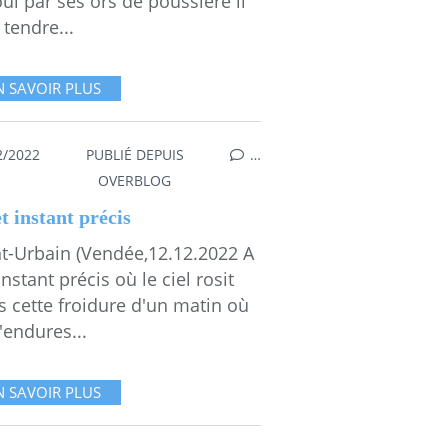
ui par ses ors de poussière il
 tendre...
N SAVOIR PLUS
2/2022
PUBLIÉ DEPUIS
…
OVERBLOG
t instant précis
nt-Urbain (Vendée,12.12.2022 A
instant précis où le ciel rosit
s cette froidure d'un matin où
'endures...
N SAVOIR PLUS