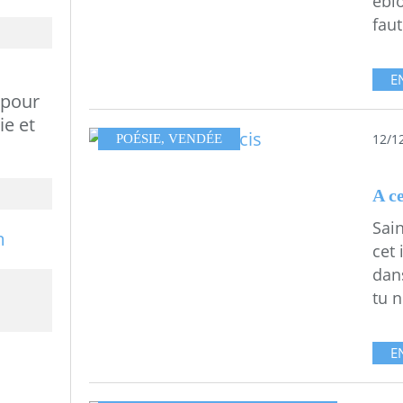
éblo
faut
E
 pour
ie et
12/1
POÉSIE
,
VENDÉE
A ce
Sai
cet 
dan
tu n
E