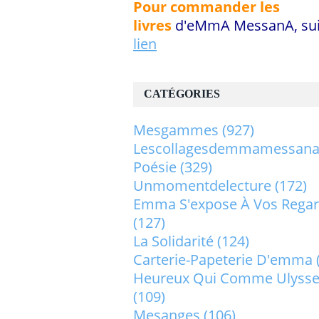
Pour commander les
livres
d'eMmA MessanA, sui
lien
CATÉGORIES
Mesgammes
(927)
Lescollagesdemmamessan
Poésie
(329)
Unmomentdelecture
(172)
Emma S'expose À Vos Rega
(127)
La Solidarité
(124)
Carterie-Papeterie D'emma
Heureux Qui Comme Ulysse.
(109)
Mesanges
(106)