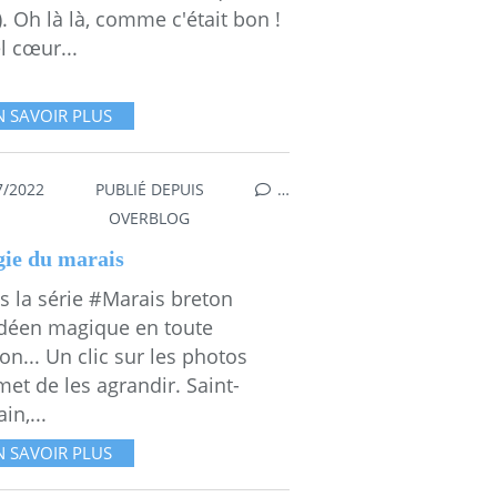
). Oh là là, comme c'était bon !
l cœur...
N SAVOIR PLUS
7/2022
PUBLIÉ DEPUIS
…
OVERBLOG
ie du marais
s la série #Marais breton
déen magique en toute
on... Un clic sur les photos
et de les agrandir. Saint-
in,...
N SAVOIR PLUS