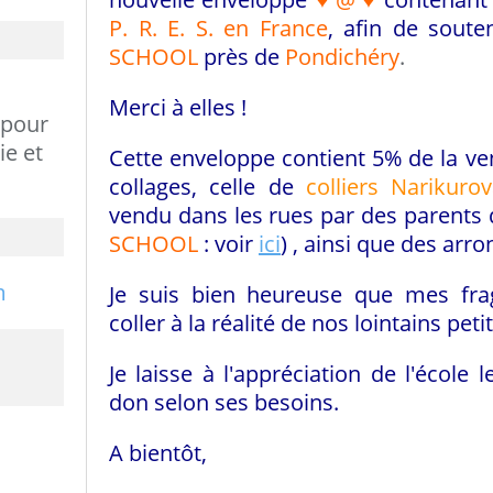
P. R. E. S.
en France
, afin de souten
SCHOOL
près de
Pondichéry
.
Merci à elles !
 pour
ie et
Cette enveloppe contient 5% de la v
collages,
celle de
colliers Narikurov
vendu dans les rues par des parents 
SCHOOL
: voir
ici
) , ainsi que
des arro
Je suis bien heureuse que mes fra
coller à la réalité de nos lointains petits
Je laisse à l'appréciation de l'école l
don selon ses besoins.
A bientôt,