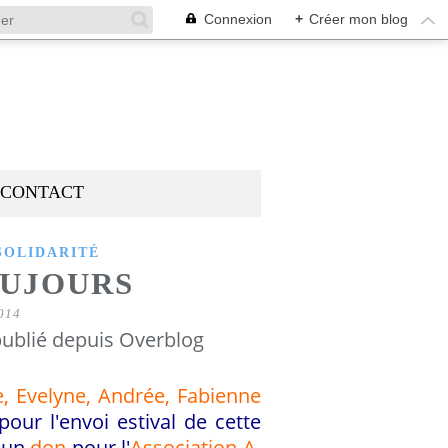
Connexion
+
Créer mon blog
CONTACT
SOLIDARITÉ
OUJOURS
014
ublié depuis Overblog
e, Evelyne, Andrée, Fabienne
ur l'envoi estival de cette
t
un
don
pour
l'
Association
A.