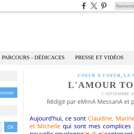
- PARCOURS - DÉDICACES
PRESSE ET VIDÉOS
,
COEUR À COEUR
LA 
L'AMOUR T
2 SEPTEMBRE 2
Rédigé par eMmA MessanA et p
Aujourd'hui, ce sont
Claudine, Marin
et Michelle
qui sont mes complices po
nouvelle enveloppe
"
♥ @ ♥
"
contenan