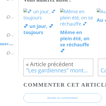
…
Au 
💕 un jour, 💕
toujours
Même en
…
plein été, on
Carnets d'Ukraine, Michel Azanavicius
se réchauffe
💕
…
"Les gardiennes" montent la garde
COMMENTER CET ARTICL
Ajouter un commentaire