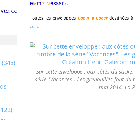
e
m
essa
n
M
A
M
A
vez ce
Toutes les enveloppes
Coeur à Coeur
destinées 
coeur
a
(348)
Sur cette enveloppe : aux côtés du sticker
série "Vacances". Les grenouilles font du 
rds
mai 2014. La P
(122)
..