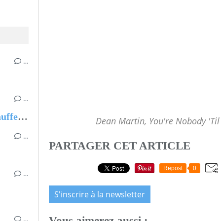
…
…
Même en plein été, on se réchauffe 💕
Dean Martin, You're Nobody 'Ti
…
PARTAGER CET ARTICLE
Repost
0
…
S'inscrire à la newsletter
…
Vous aimerez aussi :