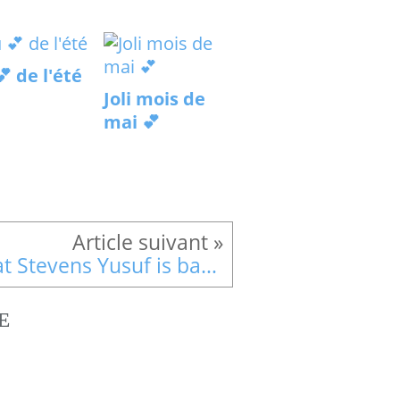
 de l'été
Joli mois de
mai 💕
Cat Stevens Yusuf is back in Paris !
E