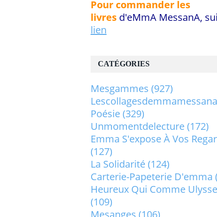
Pour commander les
livres
d'eMmA MessanA, sui
lien
CATÉGORIES
Mesgammes
(927)
Lescollagesdemmamessan
Poésie
(329)
Unmomentdelecture
(172)
Emma S'expose À Vos Rega
(127)
La Solidarité
(124)
Carterie-Papeterie D'emma
Heureux Qui Comme Ulysse.
(109)
Mesanges
(106)