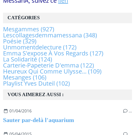
MessanA, suivez ce
lien
CATÉGORIES
Mesgammes
(927)
Lescollagesdemmamessana
(348)
Poésie
(329)
Unmomentdelecture
(172)
Emma S'expose À Vos Regards
(127)
La Solidarité
(124)
Carterie-Papeterie D'emma
(122)
Heureux Qui Comme Ulysse...
(109)
Mesanges
(106)
Playlist Yves Duteil
(102)
VOUS AIMEREZ AUSSI :
01/04/2016
…
Sauter par-delà l'aquarium
05/04/2015
…