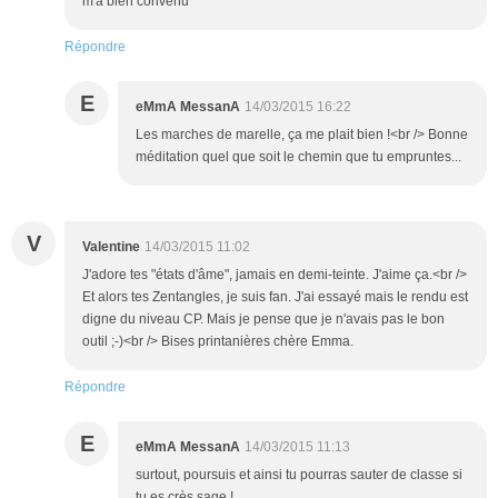
m'a bien convenu
Répondre
E
eMmA MessanA
14/03/2015 16:22
Les marches de marelle, ça me plait bien !<br /> Bonne
méditation quel que soit le chemin que tu empruntes...
V
Valentine
14/03/2015 11:02
J'adore tes "états d'âme", jamais en demi-teinte. J'aime ça.<br />
Et alors tes Zentangles, je suis fan. J'ai essayé mais le rendu est
digne du niveau CP. Mais je pense que je n'avais pas le bon
outil ;-)<br /> Bises printanières chère Emma.
Répondre
E
eMmA MessanA
14/03/2015 11:13
surtout, poursuis et ainsi tu pourras sauter de classe si
tu es crès sage !