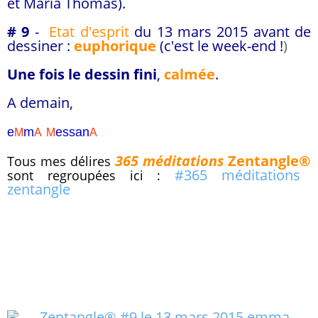
et Maria Thomas).
# 9
-
Etat d'esprit
du 13 mars 2015 avant de
dessiner :
euphorique
(c'est le week-end !
)
Une fois le dessin fini
,
calmée
.
A demain,
e
m
essa
n
M
A
M
A
365 méditations
Zentangle®
Tous mes délires
#365 méditations
sont regroupées ici :
zentangle