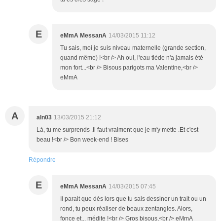
E
eMmA MessanA
14/03/2015 11:12
Tu sais, moi je suis niveau maternelle (grande section,
quand même) !<br /> Ah oui, l'eau tiède n'a jamais été
mon fort...<br /> Bisous parigots ma Valentine,<br />
eMmA
A
aln03
13/03/2015 21:12
Là, tu me surprends .Il faut vraiment que je m'y mette .Et c'est
beau !<br /> Bon week-end ! Bises
Répondre
E
eMmA MessanA
14/03/2015 07:45
Il parait que dès lors que tu sais dessiner un trait ou un
rond, tu peux réaliser de beaux zentangles. Alors,
fonce et... médite !<br /> Gros bisous,<br /> eMmA