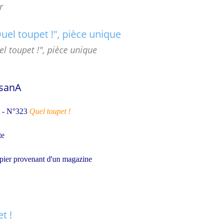
r
 toupet !", pièce unique
sanA
6 - N°323
Quel toupet !
te
apier provenant d'un magazine