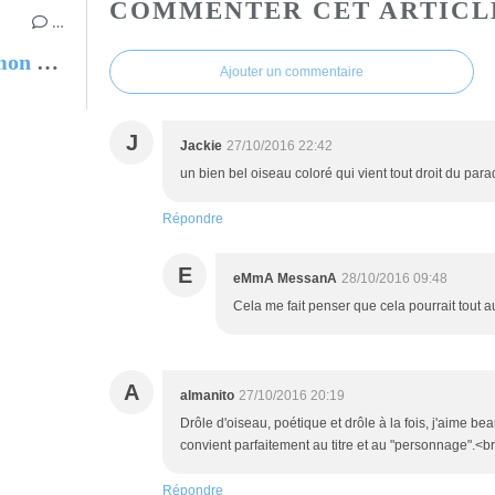
COMMENTER CET ARTICL
…
Ouest-France, ouverture sur mon atelier en temps de confinement
Ajouter un commentaire
J
Jackie
27/10/2016 22:42
un bien bel oiseau coloré qui vient tout droit du pa
Répondre
E
eMmA MessanA
28/10/2016 09:48
Cela me fait penser que cela pourrait tout au
A
almanito
27/10/2016 20:19
Drôle d'oiseau, poétique et drôle à la fois, j'aime be
convient parfaitement au titre et au "personnage".<br
Répondre