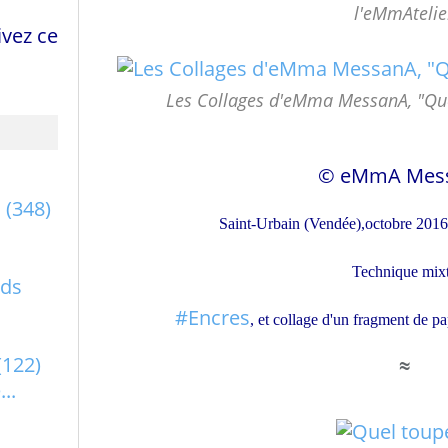
l'eMmAtelie
vez ce
Les Collages d'eMma MessanA, "Quel
© eMmA Mes
a
(348)
Saint-Urbain (Vendée),octobre 201
Technique mix
rds
#Encres
, et collage d'un fragment de p
(122)
≈
..