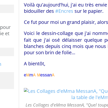
Voilà qu'aujourd'hui, j'ai eu très envie
bidouiller des
#Encres
sur le papier.
Ce fut pour moi un grand plaisir, a
lor
 pour
Voici le dessin-collage que j'ai nom
ie et
fait que j'ai osé délaisser quelque 
blanches depuis cinq mois que nous 
pour son brin de folie...
A bientôt,
e
m
essa
n
M
A
M
A
Les Collages d'eMma MessanA, "Quel toupet 