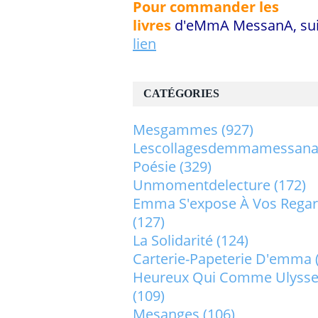
Pour commander les
livres
d'eMmA MessanA, sui
lien
CATÉGORIES
Mesgammes
(927)
Lescollagesdemmamessan
Poésie
(329)
Unmomentdelecture
(172)
Emma S'expose À Vos Rega
(127)
La Solidarité
(124)
Carterie-Papeterie D'emma
Heureux Qui Comme Ulysse.
(109)
Mesanges
(106)