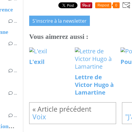
Repost
0
érence
S'inscrire à la newsletter
…
enne
Vous aimerez aussi :
…
L'exil
Pour
…
Lettre de
Victor Hugo à
Lamartine
…
Voix
…
EXPO "Du collage à l'illustration" Médiathèque de Saint-Gervais