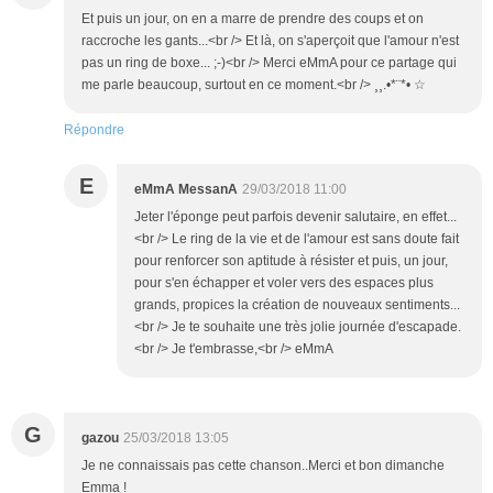
Et puis un jour, on en a marre de prendre des coups et on
raccroche les gants...<br /> Et là, on s'aperçoit que l'amour n'est
pas un ring de boxe... ;-)<br /> Merci eMmA pour ce partage qui
me parle beaucoup, surtout en ce moment.<br /> ¸¸.•*¨*• ☆
Répondre
E
eMmA MessanA
29/03/2018 11:00
Jeter l'éponge peut parfois devenir salutaire, en effet...
<br /> Le ring de la vie et de l'amour est sans doute fait
pour renforcer son aptitude à résister et puis, un jour,
pour s'en échapper et voler vers des espaces plus
grands, propices la création de nouveaux sentiments...
<br /> Je te souhaite une très jolie journée d'escapade.
<br /> Je t'embrasse,<br /> eMmA
G
gazou
25/03/2018 13:05
Je ne connaissais pas cette chanson..Merci et bon dimanche
Emma !