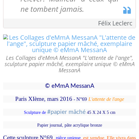
ne tombent jamais.
Félix Leclerc
Les Collages d'eMmA MessanA "L'attente de l'ange",
sculpture papier mâché, exemplaire unique © eMmA
MessanA
© eMmA MessanA
Paris XIème, mars 2016
- N°69
L'attente de l'ange
#papier mâché
Sculpture de
45 X 24 X 5 cm
Papier journal, pâte acrylique bronze
Cette sculpture
N°69
,
pièce unique
, est
vendue. Elle vivra dans