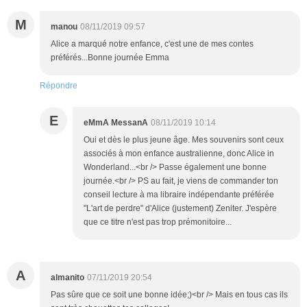
M
manou
08/11/2019 09:57
Alice a marqué notre enfance, c'est une de mes contes
préférés...Bonne journée Emma
Répondre
E
eMmA MessanA
08/11/2019 10:14
Oui et dès le plus jeune âge. Mes souvenirs sont ceux
associés à mon enfance australienne, donc Alice in
Wonderland...<br /> Passe également une bonne
journée.<br /> PS au fait, je viens de commander ton
conseil lecture à ma libraire indépendante préférée
"L'art de perdre" d'Alice (justement) Zeniter. J'espère
que ce titre n'est pas trop prémonitoire...
A
almanito
07/11/2019 20:54
Pas sûre que ce soit une bonne idée;)<br /> Mais en tous cas ils