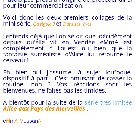
pour leur commercialisation.
Voici donc les deux premiers collages de la
mini série,
et
Ça rigole ?
Dans ses rêves
J'entends déjà que l'on se dit que, décidément
depuis qu'elle vit en Vendée eMmA est
complètement à l'ouest ou bien que la
fantaisie surréaliste d'Alice lui retourne le
cerveau !
Eh bien oui j'assume, à sujet loufoque,
dispositif à part... C'est amusant de casser la
routine, non ? Vos réactions sont les
bienvenues, ne faites pas les timides.
A bientôt pour la suite de la
série très limitée
Alice aux Pays des merveilles
.
e
m
essa
n
M
A
M
A