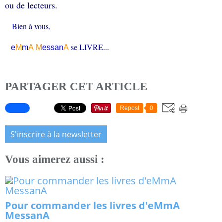
ou de lecteurs.
Bien à vous,
se LIVRE...
e
M
m
A
M
essa
n
A
PARTAGER CET ARTICLE
Repost
0
S'inscrire à la newsletter
Vous aimerez aussi :
Pour commander les livres d'eMmA
MessanA