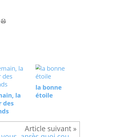
la bonne
ain, la
étoile
r des
nds
Et vous, après quoi courez-vous ?