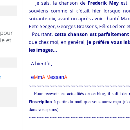
Je sais, la chanson de
Frederik Mey
est 
souviens comme si c'était hier lorsque no
soixante-dix, avant ou après avoir chanté Max
Pete Seeger, Georges Brassens, Félix Leclerc et
 pour
Pourtant,
cette chanson est parfaitement 
ie et
que chez moi, en général,
je préfère vous lai
les images...
A bientôt,
e
m
essa
n
M
A
M
A
~~~~~~~~~~~~~~~~~~~~~~~~~~~~~~~~~~~~~~
Pour recevoir les actualités de ce blog, il suffit de
l'inscription
à partir du mail que vous aurez reçu (n'oub
dans vos spams).
~~~~~~~~~~~~~~~~~~~~~~~~~~~~~~~~~~~~~~