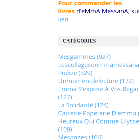
Pour commander les
livres
d'eMmA MessanA, sui
lien
CATÉGORIES
Mesgammes
(927)
Lescollagesdemmamessan
Poésie
(329)
Unmomentdelecture
(172)
Emma S'expose À Vos Rega
(127)
La Solidarité
(124)
Carterie-Papeterie D'emma
Heureux Qui Comme Ulysse.
(109)
Mesanges
(106)