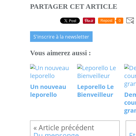
PARTAGER CET ARTICLE
Repost
0
S'inscrire à la newsletter
Vous aimerez aussi :
Un nouveau
Leporello Le
leporello
Bienveilleur
Dem
cou
gra
Du mensonge