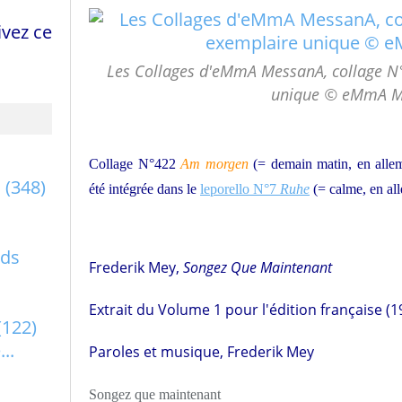
vez ce
Les Collages d'eMmA MessanA, collage N
unique © eMmA M
Collage N°422
Am morgen
(= demain matin, en allem
a
(348)
été intégrée dans le
leporello N°7
Ruhe
(= calme, en al
rds
Frederik Mey,
Songez Que Maintenant
Extrait du Volume 1 pour l'édition française (1
(122)
..
Paroles et musique, Frederik Mey
Songez que maintenant