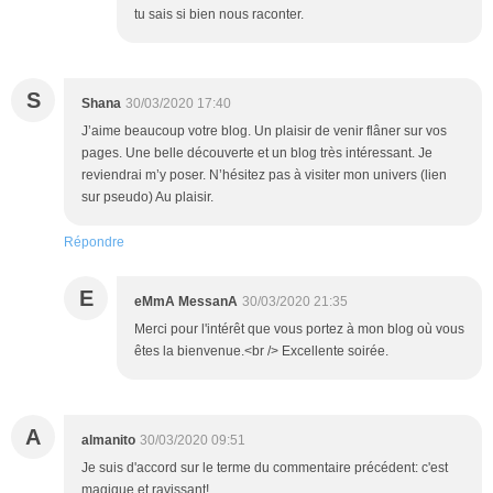
tu sais si bien nous raconter.
S
Shana
30/03/2020 17:40
J’aime beaucoup votre blog. Un plaisir de venir flâner sur vos
pages. Une belle découverte et un blog très intéressant. Je
reviendrai m’y poser. N’hésitez pas à visiter mon univers (lien
sur pseudo) Au plaisir.
Répondre
E
eMmA MessanA
30/03/2020 21:35
Merci pour l'intérêt que vous portez à mon blog où vous
êtes la bienvenue.<br /> Excellente soirée.
A
almanito
30/03/2020 09:51
Je suis d'accord sur le terme du commentaire précédent: c'est
magique et ravissant!