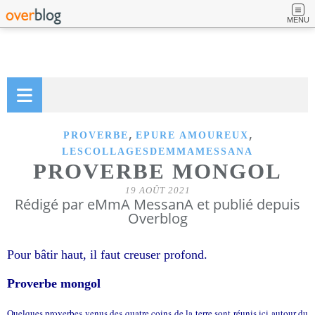
MENU
,
,
PROVERBE
EPURE AMOUREUX
LESCOLLAGESDEMMAMESSANA
PROVERBE MONGOL
19 AOÛT 2021
Rédigé par eMmA MessanA et publié depuis
Overblog
Pour bâtir haut, il faut creuser profond.
Proverbe mongol
Quelques proverbes venus des quatre coins de la terre sont réunis ici autour du