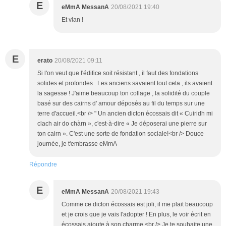
E
eMmA MessanA
20/08/2021 19:40
Et vlan !
E
erato
20/08/2021 09:11
Si l'on veut que l'édifice soit résistant , il faut des fondations
solides et profondes . Les anciens savaient tout cela , ils avaient
la sagesse ! J'aime beaucoup ton collage , la solidité du couple
basé sur des cairns d' amour déposés au fil du temps sur une
terre d'accueil.<br /> " Un ancien dicton écossais dit « Cuiridh mi
clach air do chàrn », c'est-à-dire « Je déposerai une pierre sur
ton cairn ». C'est une sorte de fondation sociale!<br /> Douce
journée, je t'embrasse eMmA
Répondre
E
eMmA MessanA
20/08/2021 19:43
Comme ce dicton écossais est joli, il me plait beaucoup
et je crois que je vais l'adopter ! En plus, le voir écrit en
écossais ajoute à son charme.<br /> Je te souhaite une