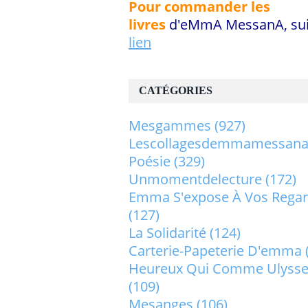
Pour commander les
livres
d'eMmA MessanA, sui
lien
CATÉGORIES
Mesgammes
(927)
Lescollagesdemmamessan
Poésie
(329)
Unmomentdelecture
(172)
Emma S'expose À Vos Rega
(127)
La Solidarité
(124)
Carterie-Papeterie D'emma
Heureux Qui Comme Ulysse.
(109)
Mesanges
(106)