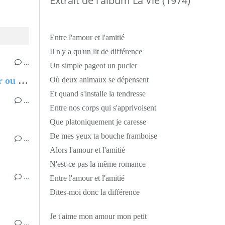
Extrait de l'album La Vie (1974)
Entre l'amour et l'amitié
Il n'y a qu'un lit de différence
…
Un simple pageot un pucier
Chantal MARIE-ROSE, Partir ou rester - Les clés pour évoluer professionnellement sans regret
Où deux animaux se dépensent
Et quand s'installe la tendresse
…
Entre nos corps qui s'apprivoisent
Que platoniquement je caresse
De mes yeux ta bouche framboise
…
Alors l'amour et l'amitié
N'est-ce pas la même romance
…
Entre l'amour et l'amitié
Dites-moi donc la différence
Je t'aime mon amour mon petit
…