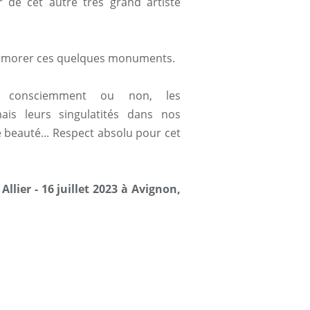
 de cet autre très grand artiste
émorer ces quelques monuments.
ar consciemment ou non, les
is leurs singulatités dans nos
beauté... Respect absolu pour cet
lier - 16 juillet 2023 à Avignon,