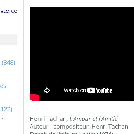
vez ce
a
(348)
rds
(122)
..
Henri Tachan,
L'Amour et l'Amitié
Auteur - compositeur, Henri Tachan