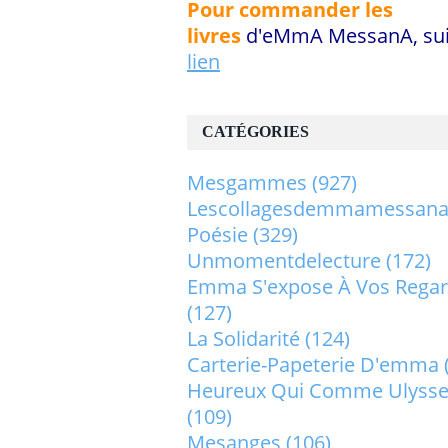
Pour commander les
livres
d'eMmA MessanA, sui
lien
CATÉGORIES
Mesgammes
(927)
Lescollagesdemmamessan
Poésie
(329)
Unmomentdelecture
(172)
Emma S'expose À Vos Rega
(127)
La Solidarité
(124)
Carterie-Papeterie D'emma
Heureux Qui Comme Ulysse.
(109)
Mesanges
(106)