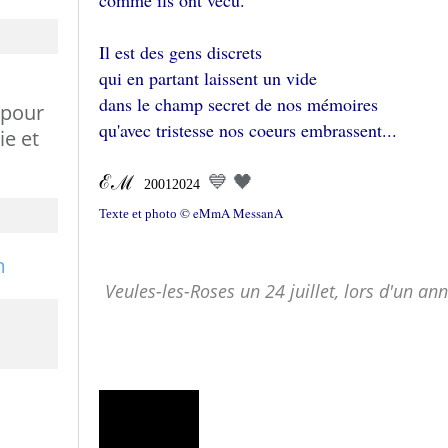
comme ils ont vécu.
Il est des gens discrets
qui en partant laissent un vide
dans le champ secret de nos mémoires
 pour
qu'avec tristesse nos coeurs embrassent...
ie et
💙 🖤
ℰℳ
20012024
© eMmA MessanA
Texte et photo
Veules-les-Roses un 24 juillet, lors d'un ann