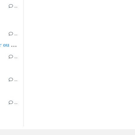
…
…
Chantal MARIE-ROSE, Partir ou rester - Les clés pour évoluer professionnellement sans regret
…
…
…