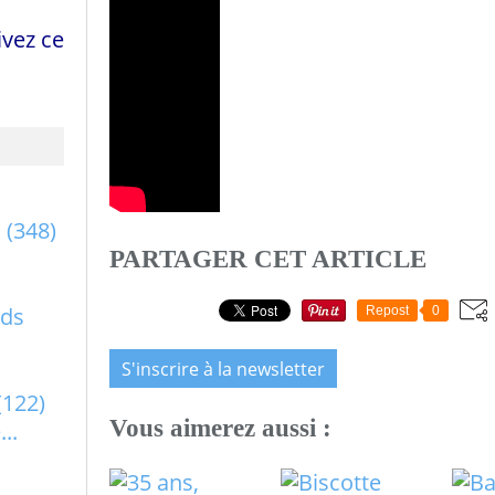
vez ce
a
(348)
PARTAGER CET ARTICLE
rds
Repost
0
S'inscrire à la newsletter
(122)
Vous aimerez aussi :
..