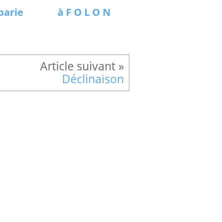
barie
à F O L O N
Déclinaison