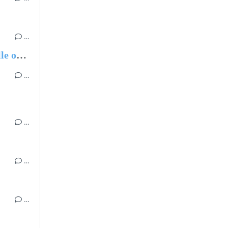
…
Ma chère Augustine sur laquelle on veille si bien...
…
…
…
…